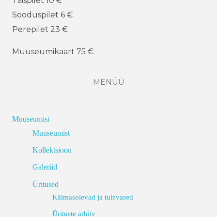
Täispilet 10 €
Sooduspilet 6 €
Perepilet 23 €
Muuseumikaart 75 €
MENÜÜ
Muuseumist
Muuseumist
Kollektsioon
Galeriid
Üritused
Käimasolevad ja tulevased
Ürituste arhiiv