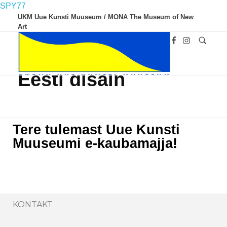
SPY77
UKM Uue Kunsti Muuseum / MONA The Museum of New
Art
Eesti disain
UKM
Uue Kunsti Muuseum
Tere tulemast Uue Kunsti
Muuseumi e-kaubamajja!
KONTAKT