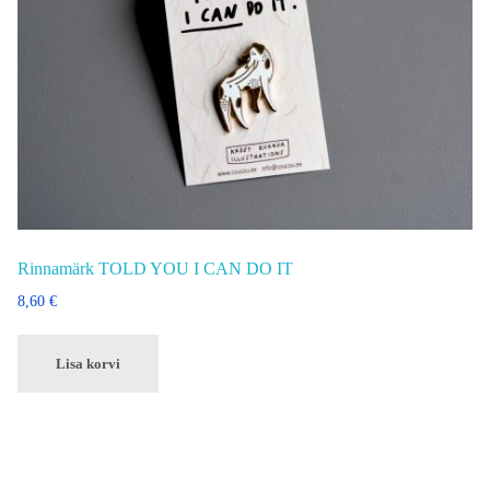
Rinnamärk TOLD YOU I CAN DO IT
8,60
€
Lisa korvi