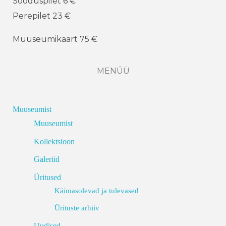
Sooduspilet 6 €
Perepilet 23 €
Muuseumikaart 75 €
MENÜÜ
Muuseumist
Muuseumist
Kollektsioon
Galeriid
Üritused
Käimasolevad ja tulevased
Ürituste arhiiv
Uudised