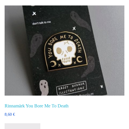
Rinnamärk You Bore Me To Death
8,60
€