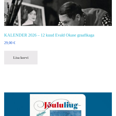
KALENDER 2026 – 12 kuud Evald Okase graafikaga
29,00
€
Lisa korvi