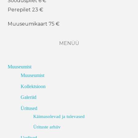
Sooduspilet 6 €
Perepilet 23 €
Muuseumikaart 75 €
MENÜÜ
Muuseumist
Muuseumist
Kollektsioon
Galeriid
Üritused
Käimasolevad ja tulevased
Ürituste arhiiv
Uudised