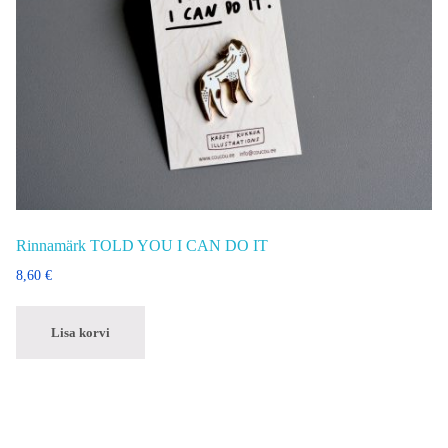
Rinnamärk TOLD YOU I CAN DO IT
8,60
€
Lisa korvi