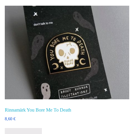
Rinnamärk You Bore Me To Death
8,60
€