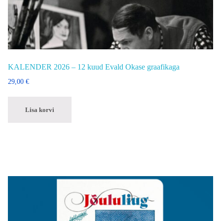
KALENDER 2026 – 12 kuud Evald Okase graafikaga
29,00
€
Lisa korvi