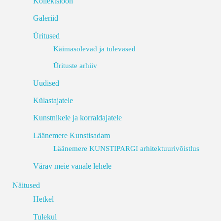
Kollektsioon
Galeriid
Üritused
Käimasolevad ja tulevased
Ürituste arhiiv
Uudised
Külastajatele
Kunstnikele ja korraldajatele
Läänemere Kunstisadam
Läänemere KUNSTIPARGI arhitektuurivõistlus
Värav meie vanale lehele
Näitused
Hetkel
Tulekul