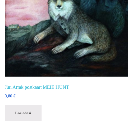
Jüri Arrak postkaart MEIE HUNT
0,80
€
Loe edasi