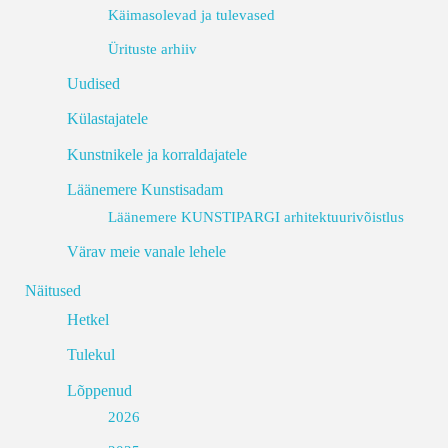
Käimasolevad ja tulevased
Ürituste arhiiv
Uudised
Külastajatele
Kunstnikele ja korraldajatele
Läänemere Kunstisadam
Läänemere KUNSTIPARGI arhitektuurivõistlus
Värav meie vanale lehele
Näitused
Hetkel
Tulekul
Lõppenud
2026