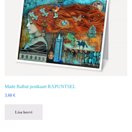
Made Balbat postkaart RAPUNTSEL
3,60
€
Lisa korvi