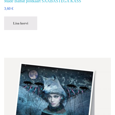
Made Balbat postkaart SAABASTEGA KASS
3,60
€
Lisa korvi