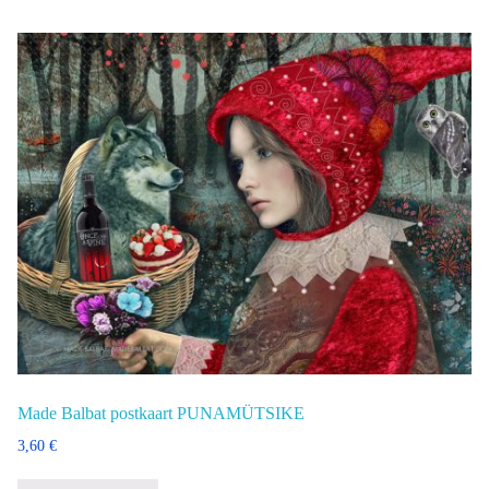
Made Balbat postkaart PUNAMÜTSIKE
3,60
€