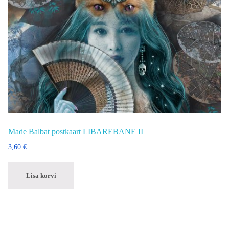
Made Balbat postkaart LIBAREBANE II
3,60
€
Lisa korvi