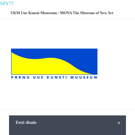
SPY77
UKM Uue Kunsti Muuseum / MONA The Museum of New Art
Made Balbat
Tere tulemast Uue Kunsti Muuseumi e
UKM
Uue Kunsti Muuseum
+
Eesti disain