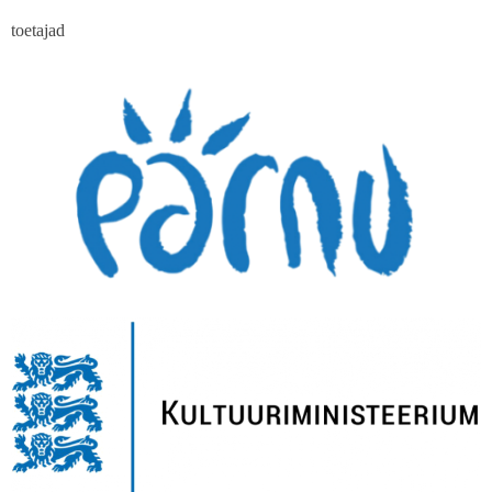
toetajad