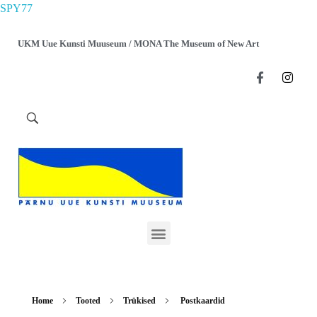
SPY77
UKM Uue Kunsti Muuseum / MONA The Museum of New Art
Home
Tooted
Trükised
Postkaardid