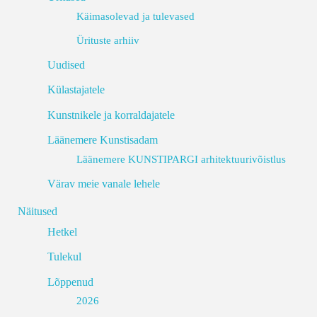
Käimasolevad ja tulevased
Ürituste arhiiv
Uudised
Külastajatele
Kunstnikele ja korraldajatele
Läänemere Kunstisadam
Läänemere KUNSTIPARGI arhitektuurivõistlus
Värav meie vanale lehele
Näitused
Hetkel
Tulekul
Lõppenud
2026