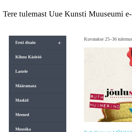
Tere tulemast Uue Kunsti Muuseumi e
Kuvatakse 25–36 tulemust
+
Eesti disain
Kihnu Käsitöö
Lastele
Määramata
Maskid
Meened
Muusika