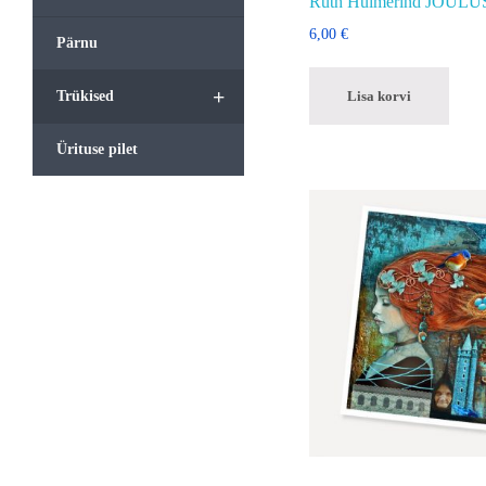
Ruth Huimerind JÕU
6,00
€
Pärnu
+
Lisa korvi
Trükised
Ürituse pilet