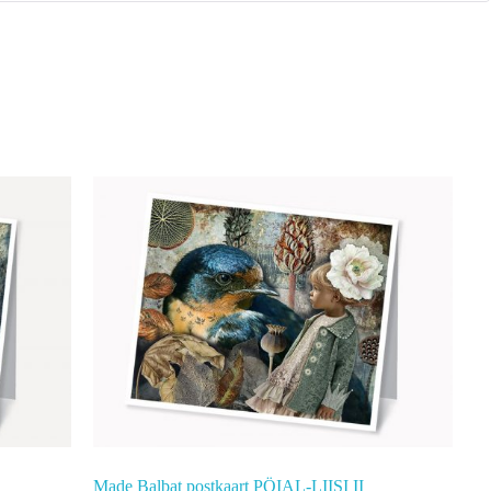
Made Balbat postkaart PÖIAL-LIISI II