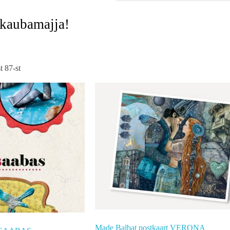
-kaubamajja!
 87-st
Made Balbat postkaart VERONA