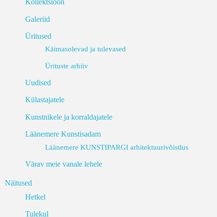
Kollektsioon
Galeriid
Üritused
Käimasolevad ja tulevased
Ürituste arhiiv
Uudised
Külastajatele
Kunstnikele ja korraldajatele
Läänemere Kunstisadam
Läänemere KUNSTIPARGI arhitektuurivõistlus
Värav meie vanale lehele
Näitused
Hetkel
Tulekul