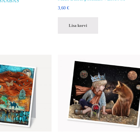
LUSAABAS
3,60
€
Lisa korvi