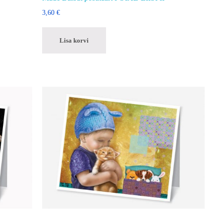
3,60
€
Lisa korvi