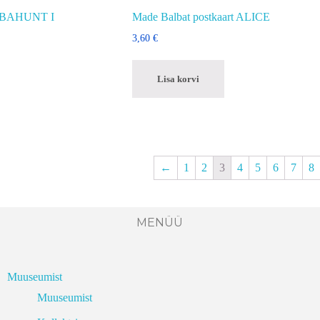
 LIBAHUNT I
Made Balbat postkaart ALICE
3,60
€
Lisa korvi
←
1
2
3
4
5
6
7
8
MENÜÜ
Muuseumist
Muuseumist