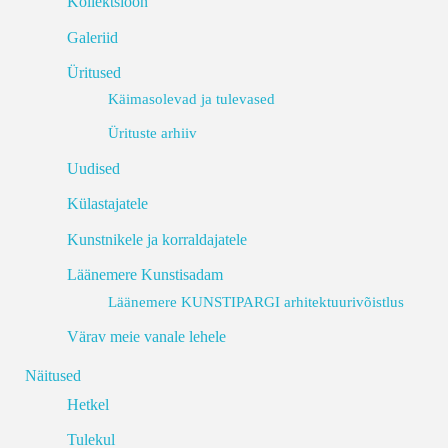
Kollektsioon
Galeriid
Üritused
Käimasolevad ja tulevased
Ürituste arhiiv
Uudised
Külastajatele
Kunstnikele ja korraldajatele
Läänemere Kunstisadam
Läänemere KUNSTIPARGI arhitektuurivõistlus
Värav meie vanale lehele
Näitused
Hetkel
Tulekul