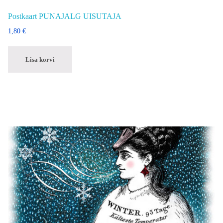
Postkaart PUNAJALG UISUTAJA
1,80
€
Lisa korvi