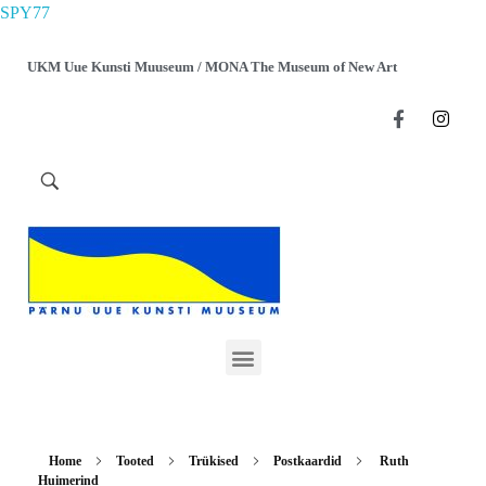
SPY77
UKM Uue Kunsti Muuseum / MONA The Museum of New Art
Home
Tooted
Trükised
Postkaardid
Ruth
Huimerind