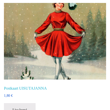
Postkaart UISUTAJANNA
1,80
€
Lisa korvi