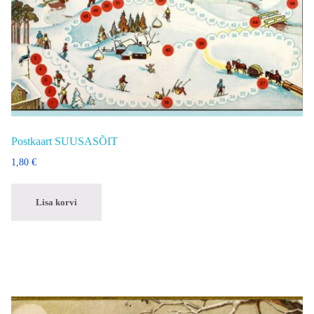
Postkaart SUUSASÕIT
1,80
€
Lisa korvi