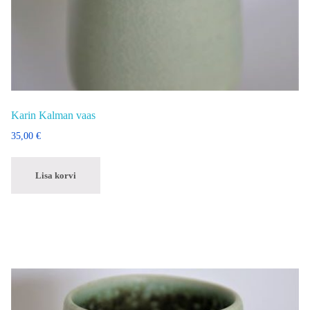
Karin Kalman vaas
35,00
€
Lisa korvi