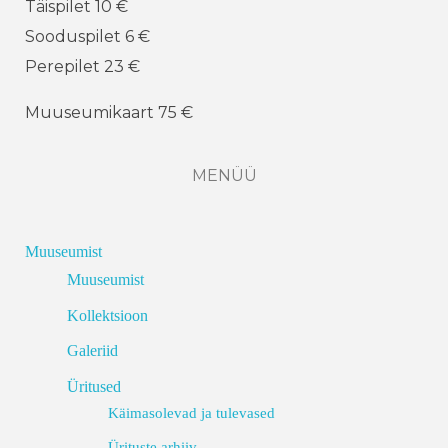
Täispilet 10 €
Sooduspilet 6 €
Perepilet 23 €
Muuseumikaart 75 €
MENÜÜ
Muuseumist
Muuseumist
Kollektsioon
Galeriid
Üritused
Käimasolevad ja tulevased
Ürituste arhiiv