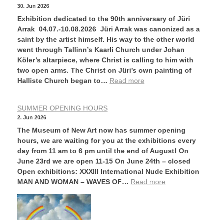
30. Jun 2026
Exhibition dedicated to the 90th anniversary of Jüri
Arrak 04.07.-10.08.2026 Jüri Arrak was canonized as a
saint by the artist himself. His way to the other world
went through Tallinn’s Kaarli Church under Johan
Köler’s altarpiece, where Christ is calling to him with
two open arms. The Christ on Jüri’s own painting of
Halliste Church began to…
Read more
SUMMER OPENING HOURS
2. Jun 2026
The Museum of New Art now has summer opening
hours, we are waiting for you at the exhibitions every
day from 11 am to 6 pm until the end of August! On
June 23rd we are open 11-15 On June 24th – closed
Open exhibitions: XXXIII International Nude Exhibition
MAN AND WOMAN – WAVES OF…
Read more