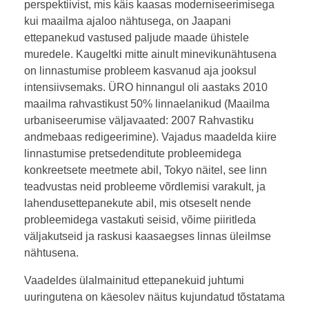
perspektiivist, mis käis kaasas moderniseerimisega
kui maailma ajaloo nähtusega, on Jaapani
ettepanekud vastused paljude maade ühistele
muredele. Kaugeltki mitte ainult minevikunähtusena
on linnastumise probleem kasvanud aja jooksul
intensiivsemaks. ÜRO hinnangul oli aastaks 2010
maailma rahvastikust 50% linnaelanikud (Maailma
urbaniseerumise väljavaated: 2007 Rahvastiku
andmebaas redigeerimine). Vajadus maadelda kiire
linnastumise pretsedenditute probleemidega
konkreetsete meetmete abil, Tokyo näitel, see linn
teadvustas neid probleeme võrdlemisi varakult, ja
lahendusettepanekute abil, mis otseselt nende
probleemidega vastakuti seisid, võime piiritleda
väljakutseid ja raskusi kaasaegses linnas üleilmse
nähtusena.
Vaadeldes ülalmainitud ettepanekuid juhtumi
uuringutena on käesolev näitus kujundatud tõstatama