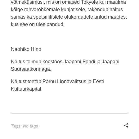
võtmeküsimusi, mis on omased Tokyole kui maailma
kõige rahvarohkemale kuhjatisele, rakendub näitus
samas ka spetsiifilistele olukordadele antud maades,
kus see on üles pandud.
Naohiko Hino
Näitus toimub koostöös Jaapani Fondi ja Jaapani
Suursaatkonnaga.
Näitust toetab Pärnu Linnavalitsus ja Eesti
Kultuurkapital.
Tags: No tags