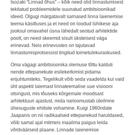
Isozaki “Linnad õhus” – kõik need olid linnastumisest
tekitatud probleemidele suunatud ambitsioonikad
ideed. Olgugi märgatavalt sarnased linna laienemise
teema käsitluses ja et need on loodud lühikese aja
jooksul omavahel üsna lähedalt seotud arhitektide
poolt, on need skeemid sisult üksteisest väga
erinevad. Neis erinevustes on tajutavad
linnastumisprotsessist tingitud toimetulekuraskused.
Oma vägagi ambitsioonika olemuse tõttu kalduti
nende ettepanekute esilekerkimist pidama
erijuhtumiteks. Tegelikult võib seda vaadelda kui vaid
üht aspekti laiemast linnateemalise uue visiooni
otsingust, mis tõuseks kõrgemale moodsast
arhitektuuri ajastust, mida iseloomustab üleilmne
ühesuguste ehitiste vohamine. Kuigi 1960ndate
Jaapanis on nii radikaalsed ettepanekud haruldased,
võib samal ajal mitmeis maailma paigus leida
võrdväärseid plaane. Linnade laienemise