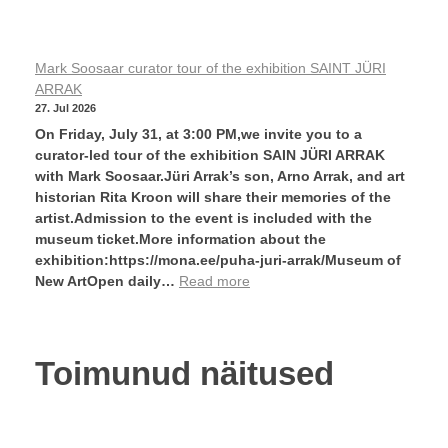
Mark Soosaar curator tour of the exhibition SAINT JÜRI
ARRAK
27. Jul 2026
On Friday, July 31, at 3:00 PM,we invite you to a
curator-led tour of the exhibition SAIN JÜRI ARRAK
with Mark Soosaar.Jüri Arrak’s son, Arno Arrak, and art
historian Rita Kroon will share their memories of the
artist.Admission to the event is included with the
museum ticket.More information about the
exhibition:https://mona.ee/puha-juri-arrak/Museum of
New ArtOpen daily…
Read more
Toimunud näitused