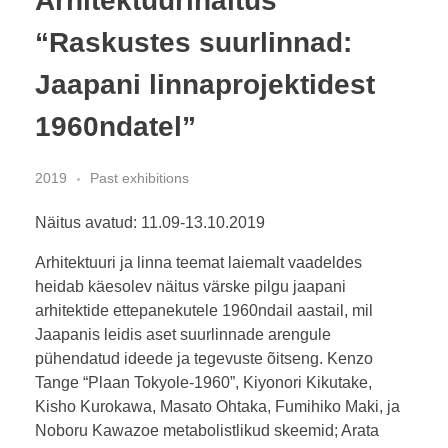
Arhitektuurinäitus
“Raskustes suurlinnad:
Jaapani linnaprojektidest
1960ndatel”
2019
Past exhibitions
Näitus avatud: 11.09-13.10.2019
Arhitektuuri ja linna teemat laiemalt vaadeldes
heidab käesolev näitus värske pilgu jaapani
arhitektide ettepanekutele 1960ndail aastail, mil
Jaapanis leidis aset suurlinnade arengule
pühendatud ideede ja tegevuste õitseng. Kenzo
Tange “Plaan Tokyole-1960”, Kiyonori Kikutake,
Kisho Kurokawa, Masato Ohtaka, Fumihiko Maki, ja
Noboru Kawazoe metabolistlikud skeemid; Arata