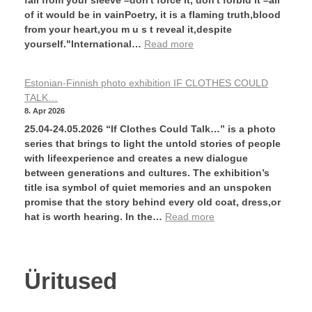
fall from your sleeve –don't force it, don't forbid it –all
of it would be in vainPoetry, it is a flaming truth,blood
from your heart,you m u s t reveal it,despite
yourself."International…
Read more
Estonian-Finnish photo exhibition IF CLOTHES COULD
TALK…
8. Apr 2026
25.04-24.05.2026 “If Clothes Could Talk…” is a photo
series that brings to light the untold stories of people
with lifeexperience and creates a new dialogue
between generations and cultures. The exhibition’s
title isa symbol of quiet memories and an unspoken
promise that the story behind every old coat, dress,or
hat is worth hearing. In the…
Read more
Üritused