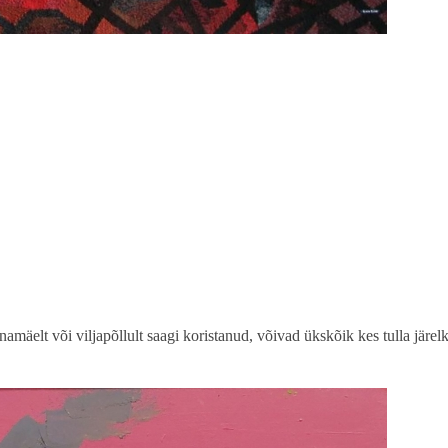
mäelt või viljapõllult saagi koristanud, võivad ükskõik kes tulla järel