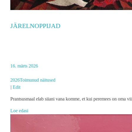
JÄRELNOPPIJAD
16. märts 2026
2026
Toimunud näitused
|
Edit
Prantsusmaal elab siiani vana komme, et kui peremees on oma viina
Loe edasi