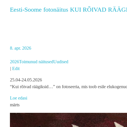
Eesti-Soome fotonäitus KUI RÕIVAD RÄÄ
8. apr. 2026
2026
Toimunud näitused
Uudised
|
Edit
25.04-24.05.2026
“Kui rõivad räägiksid…” on fotoseeria, mis toob esile elukogenu
Loe edasi
märts