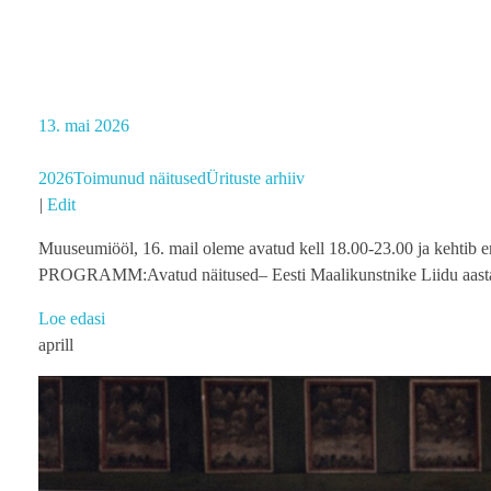
13. mai 2026
2026
Toimunud näitused
Ürituste arhiiv
|
Edit
Muuseumiööl, 16. mail oleme avatud kell 18.00-23.00 ja kehtib er
PROGRAMM:Avatud näitused– Eesti Maalikunstnike Liidu a
Loe edasi
aprill