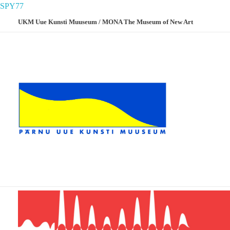
SPY77
UKM Uue Kunsti Muuseum / MONA The Museum of New Art
Home
Exhibitions held in 2026
Exhibitions held in 2026.
UKM
Uue Kunsti Muuseum
mai