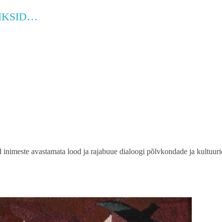
GIKSID…
d inimeste avastamata lood ja rajabuue dialoogi põlvkondade ja kultuu