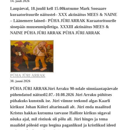
14. juuli 2026
Laupäeval, 18.juulil kell 15.00kutsume Mark Soosaare
kuraatorituurile näitustel– XXX aktinäitus MEES & NAINE
– Läänemere lained– PÜHA JÜRI ARRAK Kuraatorituurile
sissepääs muuseumipiletiga. XXXIII aktinäitus MEES &
NAINE PÜHA JÜRI ARRAK PÜHA JÜRI ARRAK
PÜHA JÜRI ARRAK
30. juuni 2026
PÜHA JÜRI ARRAKJüri Arraku 90-ndale sünniaastapäevale
pühendatud näitus02.07.-10.08.2026 Jüri Arraku pühitses
pühakuks kunstnik ise. Jüri viimne teekond algas Kaarli
kirikust Johan Köleri altarimaali alt. Jüri enda maalitud
Kristus hakkas kutsuma taevasse Halliste kirikus sügaval
nõuka ajal, mil ristiusk oli põlu all. Jüri hinges ja tema
maalidel põlesid ergu leegina paganlikud ja kristlikud ideed