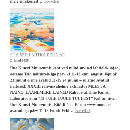
meie emakeelest…
Loe edasi
SUVISED LAHTIOLEKUAJAD
2. juuni 2026
Uue Kunsti Muuseumis kehtivad nüüd suvised lahtiolekuajad,
ootame Teid näitustele iga päev kl 11-18 kuni augusti lõpuni!
23.juunil oleme avatud 11-15 24.juunil – suletud Avatud
näitused: XXXIII rahvusvaheline aktinäitus MEES JA
NAINE- LÄÄNEMERE LAINED Rahvusvaheline Kunsti
Laboratoorium “EI TULE LUULE TUULEST” Kohtumiseni
Uue Kunsti Muuseumis! Rüütli 40a, Pärnu www.mona.ee
avatud iga päev 11-18 Fotol: Erki…
Loe edasi