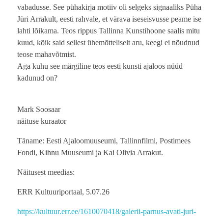
vabadusse. See pühakirja motiiv oli selgeks signaaliks Püha
Jüri Arrakult, eesti rahvale, et värava iseseisvusse peame ise
lahti lõikama. Teos rippus Tallinna Kunstihoone saalis mitu
kuud, kõik said sellest ühemõtteliselt aru, keegi ei nõudnud
teose mahavõtmist.
Aga kuhu see märgiline teos eesti kunsti ajaloos nüüd
kadunud on?
Mark Soosaar
näituse kuraator
Täname: Eesti Ajaloomuuseumi, Tallinnfilmi, Postimees
Fondi, Kihnu Muuseumi ja Kai Olivia Arrakut.
Näitusest meedias:
ERR Kultuuriportaal, 5.07.26
https://kultuur.err.ee/1610070418/galerii-parnus-avati-juri-