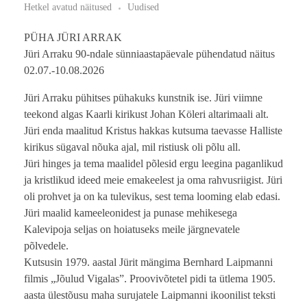
Hetkel avatud näitused
Uudised
PÜHA JÜRI ARRAK
Jüri Arraku 90-ndale sünniaastapäevale pühendatud näitus
02.07.-10.08.2026
Jüri Arraku pühitses pühakuks kunstnik ise. Jüri viimne
teekond algas Kaarli kirikust Johan Köleri altarimaali alt.
Jüri enda maalitud Kristus hakkas kutsuma taevasse Halliste
kirikus sügaval nõuka ajal, mil ristiusk oli põlu all.
Jüri hinges ja tema maalidel põlesid ergu leegina paganlikud
ja kristlikud ideed meie emakeelest ja oma rahvusriigist. Jüri
oli prohvet ja on ka tulevikus, sest tema looming elab edasi.
Jüri maalid kameeleonidest ja punase mehikesega
Kalevipoja seljas on hoiatuseks meile järgnevatele
põlvedele.
Kutsusin 1979. aastal Jürit mängima Bernhard Laipmanni
filmis „Jõulud Vigalas”. Proovivõtetel pidi ta ütlema 1905.
aasta ülestõusu maha surujatele Laipmanni ikoonilist teksti