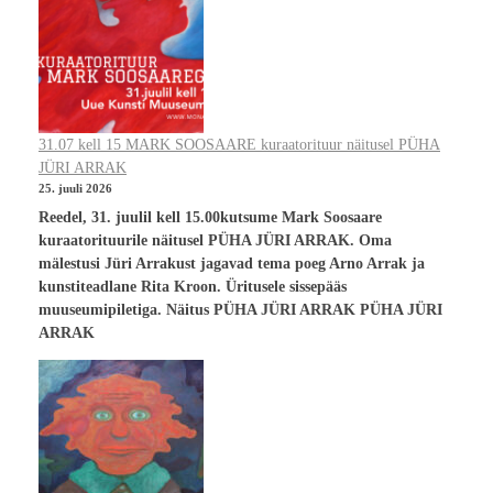
31.07 kell 15 MARK SOOSAARE kuraatorituur näitusel PÜHA
JÜRI ARRAK
25. juuli 2026
Reedel, 31. juulil kell 15.00kutsume Mark Soosaare
kuraatorituurile näitusel PÜHA JÜRI ARRAK. Oma
mälestusi Jüri Arrakust jagavad tema poeg Arno Arrak ja
kunstiteadlane Rita Kroon. Üritusele sissepääs
muuseumipiletiga. Näitus PÜHA JÜRI ARRAK PÜHA JÜRI
ARRAK