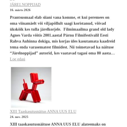
JÄRELNOPPIJAD
16. märts 2026
Prantsusmaal elab siiani vana komme, et kui peremees on
oma viinamäelt või viljapõllult saagi koristanud, võivad
ükskõik kes tulla järelkorjele. Filmimaailma grand old lady
Agnes Varda võitis 2001.aastal Pärnu Filmifestivalil Eesti
Rahva Auhinna dokiga, mis korjas üles kasutamata kaadreid
tema enda varasematest filmidest. Nii toimetavad ka näituse
“Järelnoppijad” autorid, kes vaatavad tagasi oma 80 aasta…
Loe edasi
XIII Taaskasutusnäitus ANNA UUS ELU
24. nov. 2025
XIII taaskasutusnäituse ANNA UUS ELU alateemaks on