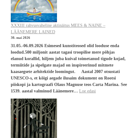
XXXIII rahvusvaheline aktinäitus MEES & NAINE –
LÄÄNEMERE LAINED
30. mai 2026
31.05.-06.09.2026 Esimesed kunstiteosed olid looduse enda
loodud.500 miljonit aastat tagasi troopilise mere põhjas
elanud korallid, hiljem juba kuival toimetanud tigude kojad,
termiitide ja sipelgate majad on inspireerinud mitmete
kaasaegsete arhitektide loomingut. Aastal 2007 otsustati
UNESCO-s, et kõigi aegade ilusaim dokument on Rootsi
piiskopi ja kartograafi Olaus Magnuse teos Carta Marina. See
1539. aastal valminud Läänemere…
Loe edasi