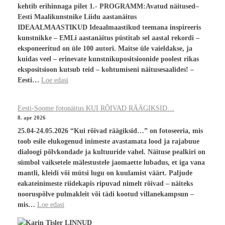
kehtib erihinnaga pilet 1.- PROGRAMM:Avatud näitused–
Eesti Maalikunstnike Liidu aastanäitus
IDEAALMAASTIKUD Ideaalmaastikud teemana inspireeris
kunstnikke – EMLi aastanäitus püstitab sel aastal rekordi –
eksponeeritud on üle 100 autori. Maitse üle vaieldakse, ja
kuidas veel – erinevate kunstnikupositsioonide poolest rikas
ekspositsioon kutsub teid – kohtumiseni näitusesaalides! –
Eesti…
Loe edasi
Eesti-Soome fotonäitus KUI RÕIVAD RÄÄGIKSID…
8. apr 2026
25.04-24.05.2026 “Kui rõivad räägiksid…” on fotoseeria, mis
toob esile elukogenud inimeste avastamata lood ja rajabuue
dialoogi põlvkondade ja kultuuride vahel. Näituse pealkiri on
sümbol vaiksetele mälestustele jaomaette lubadus, et iga vana
mantli, kleidi või mütsi lugu on kuulamist väärt. Paljude
eakateinimeste riidekapis ripuvad nimelt rõivad – näiteks
nooruspõlve pulmakleit või tädi kootud villanekampsun –
mis…
Loe edasi