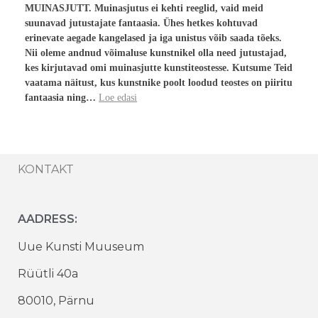
MUINASJUTT. Muinasjutus ei kehti reeglid, vaid meid
suunavad jutustajate fantaasia. Ühes hetkes kohtuvad
erinevate aegade kangelased ja iga unistus võib saada tõeks.
Nii oleme andnud võimaluse kunstnikel olla need jutustajad,
kes kirjutavad omi muinasjutte kunstiteostesse. Kutsume Teid
vaatama näitust, kus kunstnike poolt loodud teostes on piiritu
fantaasia ning…
Loe edasi
KONTAKT
AADRESS:
Uue Kunsti Muuseum
Rüütli 40a
80010, Pärnu