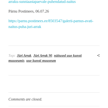
arraku-sunniaastapaevale-puhendatud-naitus
Pärnu Postimees, 06.07.26
https://parnu.postimees.ee/8503547/galerii-parnus-avati-
naitus-puha-juri-arrak
Tags:
Jüri Arrak
,
Jüri Arrak 90
,
näitused uue kunsti
muuseumis
,
uue kunsti muuseum
Comments are closed.