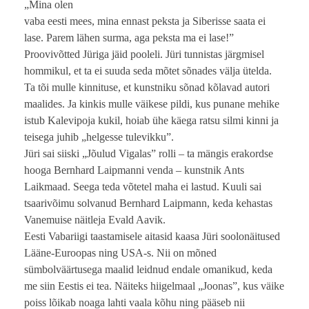
„Mina olen
vaba eesti mees, mina ennast peksta ja Siberisse saata ei
lase. Parem lähen surma, aga peksta ma ei lase!”
Proovivõtted Jüriga jäid pooleli. Jüri tunnistas järgmisel
hommikul, et ta ei suuda seda mõtet sõnades välja ütelda.
Ta tõi mulle kinnituse, et kunstniku sõnad kõlavad autori
maalides. Ja kinkis mulle väikese pildi, kus punane mehike
istub Kalevipoja kukil, hoiab ühe käega ratsu silmi kinni ja
teisega juhib „helgesse tulevikku”.
Jüri sai siiski „Jõulud Vigalas” rolli – ta mängis erakordse
hooga Bernhard Laipmanni venda – kunstnik Ants
Laikmaad. Seega teda võtetel maha ei lastud. Kuuli sai
tsaarivõimu solvanud Bernhard Laipmann, keda kehastas
Vanemuise näitleja Evald Aavik.
Eesti Vabariigi taastamisele aitasid kaasa Jüri soolonäitused
Lääne-Euroopas ning USA-s. Nii on mõned
sümbolväärtusega maalid leidnud endale omanikud, keda
me siin Eestis ei tea. Näiteks hiigelmaal „Joonas”, kus väike
poiss lõikab noaga lahti vaala kõhu ning pääseb nii