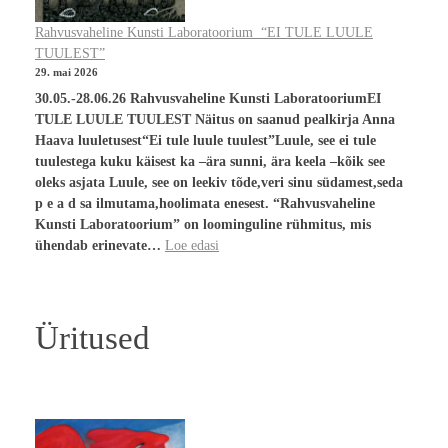
Rahvusvaheline Kunsti Laboratoorium “EI TULE LUULE
TUULEST”
29. mai 2026
30.05.-28.06.26 Rahvusvaheline Kunsti LaboratooriumEI
TULE LUULE TUULEST Näitus on saanud pealkirja Anna
Haava luuletusest“Ei tule luule tuulest”Luule, see ei tule
tuulestega kuku käisest ka –ära sunni, ära keela –kõik see
oleks asjata Luule, see on leekiv tõde,veri sinu südamest,seda
p e a d sa ilmutama,hoolimata enesest. “Rahvusvaheline
Kunsti Laboratoorium” on loominguline rühmitus, mis
ühendab erinevate…
Loe edasi
Üritused