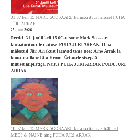
31.07 kell 15 MARK SOOSAARE kuraatorituur näitusel PÜHA
JÜRI ARRAK
25. juuli 2026
Reedel, 31. juulil kell 15.00kutsume Mark Soosaare
kuraatorituurile näitusel PÜHA JÜRI ARRAK. Oma
mälestusi Jüri Arrakust jagavad tema poeg Arno Arrak ja
kunstiteadlane Rita Kroon. Üritusele sissepääs
muuseumipiletiga. Näitus PÜHA JÜRI ARRAK PÜHA JÜRI
ARRAK
18.07 kell 15 MARK SOOSAARE kuraatorituur aktinäitusel
MEES & NAINE ning PÜHA JÜRI ARRAK