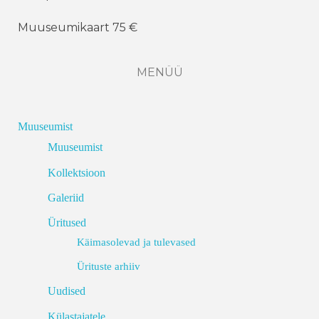
Muuseumikaart 75 €
MENÜÜ
Muuseumist
Muuseumist
Kollektsioon
Galeriid
Üritused
Käimasolevad ja tulevased
Ürituste arhiiv
Uudised
Külastajatele