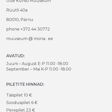
Uue Kunsti Muuseum
Rüütli 40a
80010, Pärnu
phone +372 44 30772
muuseum @ mona . ee
AVATUD:
Juuni – August E-P 11.00 -18.00
September – Mai K-P 11.00 -18.00
PILETITE HINNAD:
Täispilet 10 €
Sooduspilet 6 €
Perepilet 23 €