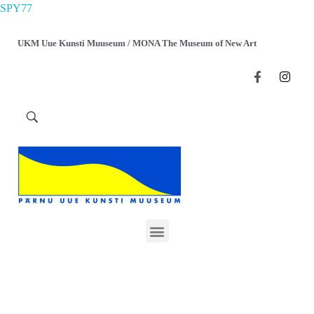
SPY77
UKM Uue Kunsti Muuseum / MONA The Museum of New Art