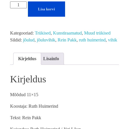
Lisa korvi
Kategooriad:
Trükised
,
Kunstiraamatud
,
Muud trükised
Sildid:
jõulud
,
jõuluvihik
,
Rein Pakk
,
ruth huimerind
,
vihik
Kirjeldus
Lisainfo
Kirjeldus
Mõõdud 11×15
Koostaja: Ruth Huimerind
Tekst: Rein Pakk