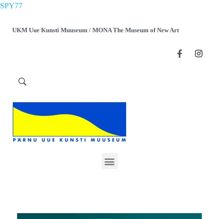
SPY77
UKM Uue Kunsti Muuseum / MONA The Museum of New Art