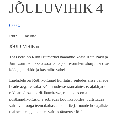
JÕULUVIHIK 4
6,00
€
Ruth Huimerind
JÕULUVIHIK nr 4
Taas kord on Ruth Huimerind haaranud kaasa Rein Paku ja
Jüri Lõuni, et hakata sooritama jõuluvõimlemisharjutusi otse
köögis, purkide ja kastrulite vahel.
Liudadele on Ruth kogunud hõrgutisi, piiludes sisse vanade
heade aegade koka- või muudesse raamatutesse, ajakirjade
reklaamidesse, pildialbumitesse, raputades oma
postkaardikogusid ja sobrades köögikappides, vürtsitades
valmivat rooga teemakohaste tikandite ja muude hooajaliste
maitseainetega, pannes valmis tänavuse Jõululaua.