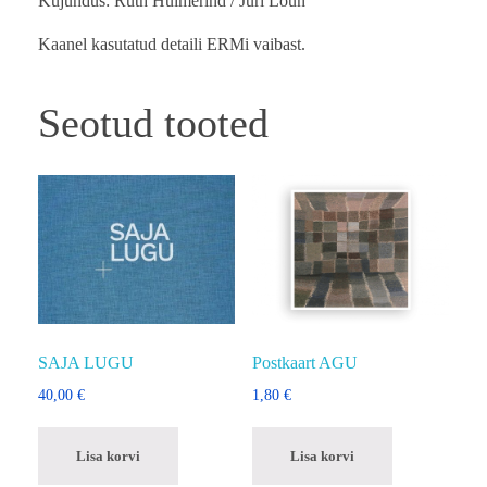
Kujundus: Ruth Huimerind / Jüri Lõun
Kaanel kasutatud detaili ERMi vaibast.
Seotud tooted
SAJA LUGU
Postkaart AGU
40,00
€
1,80
€
Lisa korvi
Lisa korvi