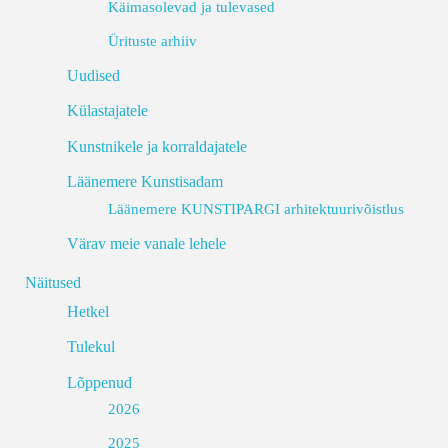
Käimasolevad ja tulevased
Ürituste arhiiv
Uudised
Külastajatele
Kunstnikele ja korraldajatele
Läänemere Kunstisadam
Läänemere KUNSTIPARGI arhitektuurivõistlus
Värav meie vanale lehele
Näitused
Hetkel
Tulekul
Lõppenud
2026
2025