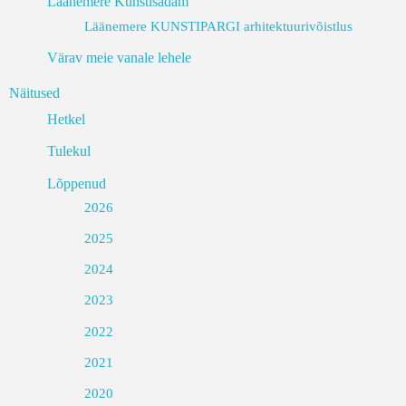
Läänemere Kunstisadam
Läänemere KUNSTIPARGI arhitektuurivõistlus
Värav meie vanale lehele
Näitused
Hetkel
Tulekul
Lõppenud
2026
2025
2024
2023
2022
2021
2020