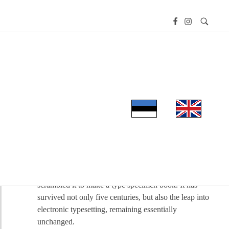
FILMIFESTIVAL
E-POOD
when an unknown printer took a galley of type and
scrambled it to make a type specimen book. It has
survived not only five centuries, but also the leap into
electronic typesetting, remaining essentially
unchanged.