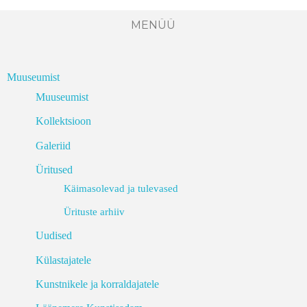
MENÜÜ
Muuseumist
Muuseumist
Kollektsioon
Galeriid
Üritused
Käimasolevad ja tulevased
Ürituste arhiiv
Uudised
Külastajatele
Kunstnikele ja korraldajatele