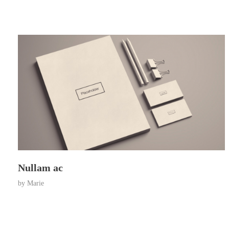
Nullam ac
by
Marie