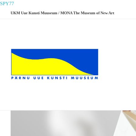
SPY77
UKM Uue Kunsti Muuseum / MONA The Museum of New Art
Home
Portfolio
Web
Book Mockup
Book Mockup
UKM
Uue Kunsti Muuseum