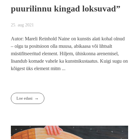
puurilinnu kingad loksuvad”
25. aug 2021
Autor: Mareli Reinhold Naine on kunstis alati kohal olnud
– olgu ta positsioon olla muusa, abikaasa või lihtsalt
müstifitseeritud element. Hiljem, ühiskonna arenemisel,
lisandub komade vahele ka kunstnikustaatus. Kuigi sugu on
kõigest üks element mitm ...
Loe edasi