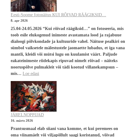
Eesti-Soome fotonäitus KUI RÕIVAD RÄÄGIKSID…
8. apr 2026
25.04-24.05.2026 “Kui rõivad räägiksid…” on fotoseeria, mis
toob esile elukogenud inimeste avastamata lood ja rajabuue
dialoogi põlvkondade ja kultuuride vahel. Näituse pealkiri on
sümbol vaiksetele mälestustele jaomaette lubadus, et iga vana
mantli, kleidi või mütsi lugu on kuulamist väärt. Paljude
eakateinimeste riidekapis ripuvad nimelt rõivad – näiteks
nooruspõlve pulmakleit või tädi kootud villanekampsun –
mis…
Loe edasi
JÄRELNOPPIJAD
16. märts 2026
Prantsusmaal elab siiani vana komme, et kui peremees on
oma viinamäelt või viljapõllult saagi koristanud, võivad