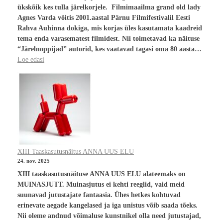
ükskõik kes tulla järelkorjele. Filmimaailma grand old lady
Agnes Varda võitis 2001.aastal Pärnu Filmifestivalil Eesti
Rahva Auhinna dokiga, mis korjas üles kasutamata kaadreid
tema enda varasematest filmidest. Nii toimetavad ka näituse
“Järelnoppijad” autorid, kes vaatavad tagasi oma 80 aasta…
Loe edasi
XIII Taaskasutusnäitus ANNA UUS ELU
24. nov. 2025
XIII taaskasutusnäituse ANNA UUS ELU alateemaks on
MUINASJUTT. Muinasjutus ei kehti reeglid, vaid meid
suunavad jutustajate fantaasia. Ühes hetkes kohtuvad
erinevate aegade kangelased ja iga unistus võib saada tõeks.
Nii oleme andnud võimaluse kunstnikel olla need jutustajad,