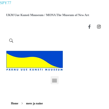
SPY77
UKM Uue Kunsti Muuseum / MONA The Museum of New Art
Home
mees ja naine