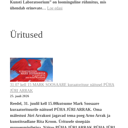
Kunsti Laboratoorium” on loominguline rühmitus, mis
ühendab erinevate…
Loe edasi
Üritused
31.07 kell 15 MARK SOOSAARE kuraatorituur näitusel PÜHA
JÜRI ARRAK
25. juuli 2026
Reedel, 31. juulil kell 15.00kutsume Mark Soosaare
kuraatorituurile näitusel PÜHA JÜRI ARRAK. Oma
mälestusi Jüri Arrakust jagavad tema poeg Arno Arrak ja
kunstiteadlane Rita Kroon. Üritusele sissepääs
muuseumipiletiga. Näitus PÜHA JÜRI ARRAK PÜHA JÜRI