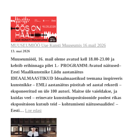
MUUSEUMIÖÖ Uue Kunsti Muuseumis 16.mail 2026
13. mai 2026
Muuseumiööl, 16. mail oleme avatud kell 18.00-23.00 ja
kehtib erihinnaga pilet 1.- PROGRAMM:Avatud näitused–
Eesti Maalikunstnike Liidu aastanäitus
IDEAALMAASTIKUD Ideaalmaastikud teemana inspireeris
kunstnikke – EMLi aastanäitus püstitab sel aastal rekordi –
eksponeeritud on üle 100 autori. Maitse üle vaieldakse, ja
kuidas veel – erinevate kunstnikupositsioonide poolest rikas
ekspositsioon kutsub teid – kohtumiseni näitusesaalides! –
Eesti…
Loe edasi