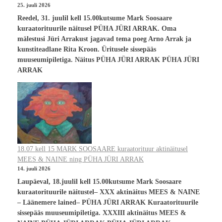
25. juuli 2026
Reedel, 31. juulil kell 15.00kutsume Mark Soosaare
kuraatorituurile näitusel PÜHA JÜRI ARRAK. Oma
mälestusi Jüri Arrakust jagavad tema poeg Arno Arrak ja
kunstiteadlane Rita Kroon. Üritusele sissepääs
muuseumipiletiga. Näitus PÜHA JÜRI ARRAK PÜHA JÜRI
ARRAK
18.07 kell 15 MARK SOOSAARE kuraatorituur aktinäitusel
MEES & NAINE ning PÜHA JÜRI ARRAK
14. juuli 2026
Laupäeval, 18.juulil kell 15.00kutsume Mark Soosaare
kuraatorituurile näitustel– XXX aktinäitus MEES & NAINE
– Läänemere lained– PÜHA JÜRI ARRAK Kuraatorituurile
sissepääs muuseumipiletiga. XXXIII aktinäitus MEES &