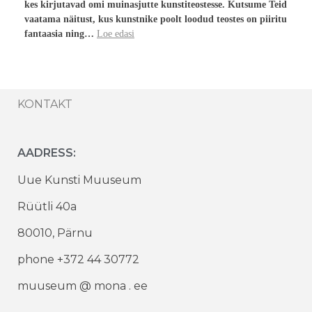
kes kirjutavad omi muinasjutte kunstiteostesse. Kutsume Teid
vaatama näitust, kus kunstnike poolt loodud teostes on piiritu
fantaasia ning…
Loe edasi
KONTAKT
AADRESS:
Uue Kunsti Muuseum
Rüütli 40a
80010, Pärnu
phone +372 44 30772
muuseum @ mona . ee