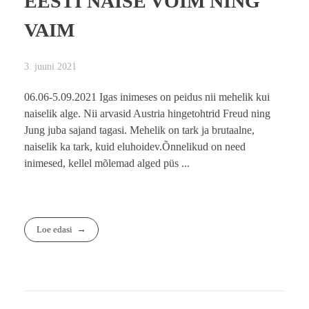
EESTI NAISE VÕIM NING
VAIM
3. juuni 2021
06.06-5.09.2021 Igas inimeses on peidus nii mehelik kui
naiselik alge. Nii arvasid Austria hingetohtrid Freud ning
Jung juba sajand tagasi. Mehelik on tark ja brutaalne,
naiselik ka tark, kuid eluhoidev.Õnnelikud on need
inimesed, kellel mõlemad alged püs ...
Loe edasi