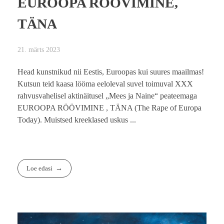
EUROOPA RÖÖVIMINE,
TÄNA
21. märts 2023
Head kunstnikud nii Eestis, Euroopas kui suures maailmas!
Kutsun teid kaasa lööma eeloleval suvel toimuval XXX
rahvusvahelisel aktinäitusel „Mees ja Naine“ peateemaga
EUROOPA RÖÖVIMINE , TÄNA (The Rape of Europa
Today). Muistsed kreeklased uskus ...
Loe edasi