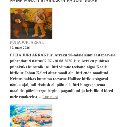
NAINE PÜHA JÜRI ARRAK PÜHA JÜRI ARRAK
PÜHA JÜRI ARRAK
30. juuni 2026
PÜHA JÜRI ARRAKJüri Arraku 90-ndale sünniaastapäevale
pühendatud näitus02.07.-10.08.2026 Jüri Arraku pühitses
pühakuks kunstnik ise. Jüri viimne teekond algas Kaarli
kirikust Johan Köleri altarimaali alt. Jüri enda maalitud
Kristus hakkas kutsuma taevasse Halliste kirikus sügaval
nõuka ajal, mil ristiusk oli põlu all. Jüri hinges ja tema
maalidel põlesid ergu leegina paganlikud ja kristlikud ideed
meie emakeelest…
Loe edasi