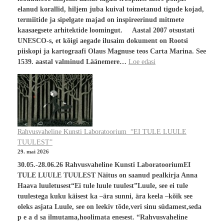
elanud korallid, hiljem juba kuival toimetanud tigude kojad,
termiitide ja sipelgate majad on inspireerinud mitmete
kaasaegsete arhitektide loomingut. Aastal 2007 otsustati
UNESCO-s, et kõigi aegade ilusaim dokument on Rootsi
piiskopi ja kartograafi Olaus Magnuse teos Carta Marina. See
1539. aastal valminud Läänemere…
Loe edasi
Rahvusvaheline Kunsti Laboratoorium “EI TULE LUULE
TUULEST”
29. mai 2026
30.05.-28.06.26 Rahvusvaheline Kunsti LaboratooriumEI
TULE LUULE TUULEST Näitus on saanud pealkirja Anna
Haava luuletusest“Ei tule luule tuulest”Luule, see ei tule
tuulestega kuku käisest ka –ära sunni, ära keela –kõik see
oleks asjata Luule, see on leekiv tõde,veri sinu südamest,seda
p e a d sa ilmutama,hoolimata enesest. “Rahvusvaheline