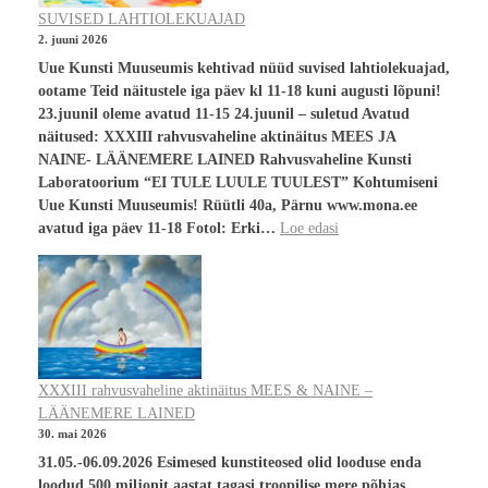
SUVISED LAHTIOLEKUAJAD
2. juuni 2026
Uue Kunsti Muuseumis kehtivad nüüd suvised lahtiolekuajad,
ootame Teid näitustele iga päev kl 11-18 kuni augusti lõpuni!
23.juunil oleme avatud 11-15 24.juunil – suletud Avatud
näitused: XXXIII rahvusvaheline aktinäitus MEES JA
NAINE- LÄÄNEMERE LAINED Rahvusvaheline Kunsti
Laboratoorium “EI TULE LUULE TUULEST” Kohtumiseni
Uue Kunsti Muuseumis! Rüütli 40a, Pärnu www.mona.ee
avatud iga päev 11-18 Fotol: Erki…
Loe edasi
XXXIII rahvusvaheline aktinäitus MEES & NAINE –
LÄÄNEMERE LAINED
30. mai 2026
31.05.-06.09.2026 Esimesed kunstiteosed olid looduse enda
loodud.500 miljonit aastat tagasi troopilise mere põhjas