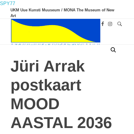
SPY77
UKM Uue Kunsti Muuseum / MONA The Museum of New
Art
Jüri Arrak
UKM
Uue Kunsti Muuseum
postkaart
MOOD
AASTAL 2036