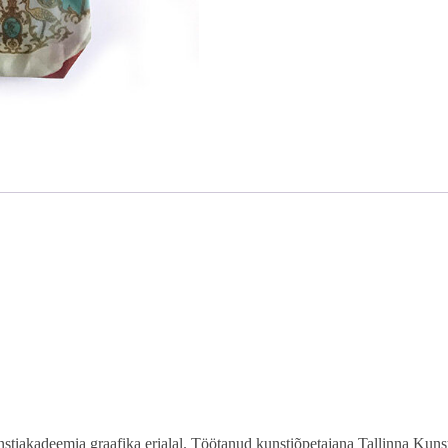
iakadeemia graafika erialal. Töötanud kunstiõpetajana Tallinna Kunsti