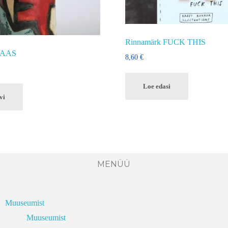
Rinnamärk FUCK THIS
 VAAS
8,60
€
Loe edasi
vi
MENÜÜ
Muuseumist
Muuseumist