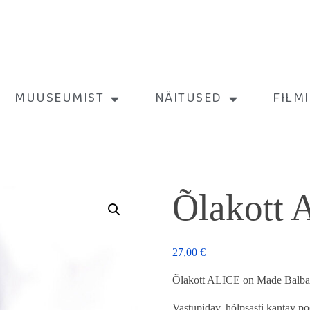
MUUSEUMIST
NÄITUSED
FILM
Õlakott
27,00
€
Õlakott ALICE on Made Balbati 
Vastupidav, hõlpsasti kantav po