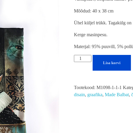
Mõõdud: 40 x 38 cm
Ühel küljel trükk. Tagakülg on
Kerge masinpesu.
Materjal: 95% puuvill, 5% poll
Lisa korvi
Tootekood:
M1098-1-1-1
Kate
disain
,
graafika
,
Made Balbat
,