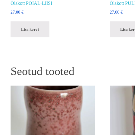
Õlakott PÖIAL-LIISI
Õlakott P
27,00
€
27,00
€
Lisa korvi
Lisa kor
Seotud tooted