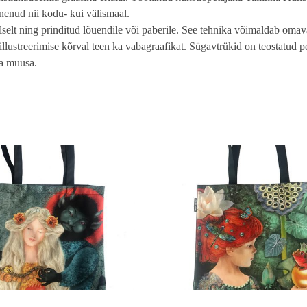
inenud nii kodu- kui välismaal.
aalselt ning prinditud lõuendile või paberile. See tehnika võimaldab oma
de illustreerimise kõrval teen ka vabagraafikat. Sügavtrükid on teostatud
ma muusa.