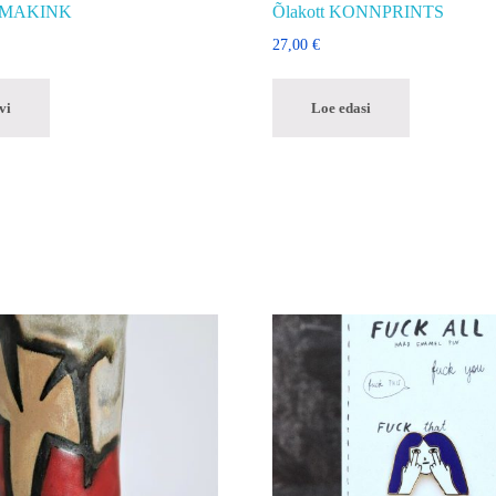
ULMAKINK
Õlakott KONNPRINTS
27,00
€
vi
Loe edasi