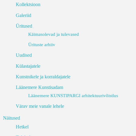
Kollektsioon
Galeriid
Üritused
Käimasolevad ja tulevased
Ürituste arhiiv
Uudised
Külastajatele
Kunstnikele ja korraldajatele
Läänemere Kunstisadam
Läänemere KUNSTIPARGI arhitektuurivõistlus
Värav meie vanale lehele
Näitused
Hetkel