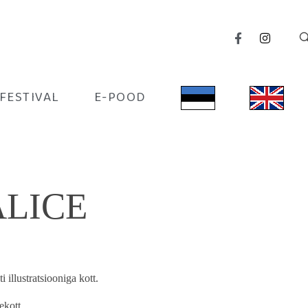
IFESTIVAL
E-POOD
 ALICE
illustratsiooniga kott.
ekott