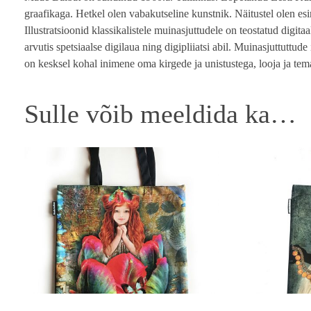
graafikaga. Hetkel olen vabakutseline kunstnik. Näitustel olen es
Illustratsioonid klassikalistele muinasjuttudele on teostatud digit
arvutis spetsiaalse digilaua ning digipliiatsi abil. Muinasjuttuttu
on kesksel kohal inimene oma kirgede ja unistustega, looja ja te
Sulle võib meeldida ka…