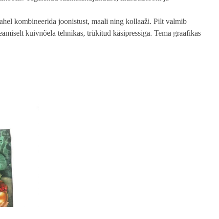
vahel kombineerida joonistust, maali ning kollaaži. Pilt valmib
 peamiselt kuivnõela tehnikas, trükitud käsipressiga. Tema graafikas