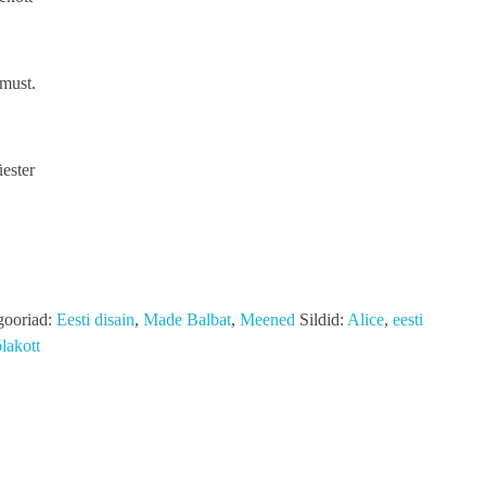
 must.
üester
gooriad:
Eesti disain
,
Made Balbat
,
Meened
Sildid:
Alice
,
eesti
õlakott