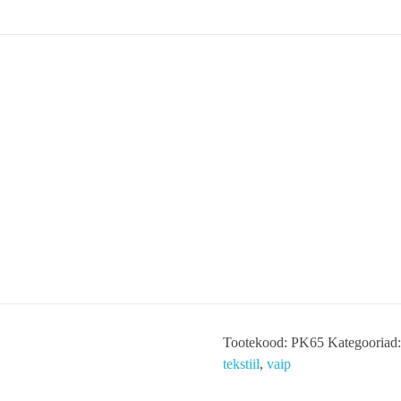
Postkaa
MUUSEUMIST
NÄI
1,80
€
Postkaart AGU on Eesti ühe tu
Lisa korvi
Tootekood:
PK65
Kategooriad
tekstiil
,
vaip