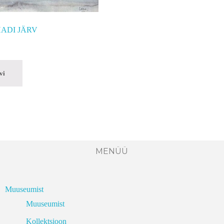
OHADI JÄRV
vi
MENÜÜ
Muuseumist
Muuseumist
Kollektsioon