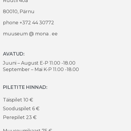
Rüütli 40a
80010, Pärnu
phone +372 44 30772
muuseum @ mona . ee
AVATUD:
Juuni – August E-P 11.00 -18.00
September – Mai K-P 11.00 -18.00
PILETITE HINNAD:
Täispilet 10 €
Sooduspilet 6 €
Perepilet 23 €
Muuseumikaart 75 €