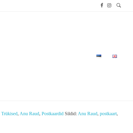
rt AGU
TUSED
FILMIFESTIVAL
E-POOD
ntuima vaibakunstniku Anu Raua vaiba “Agu” pildiga.
:
Trükised
,
Anu Raud
,
Postkaardid
Sildid:
Anu Raud
,
postkaart
,