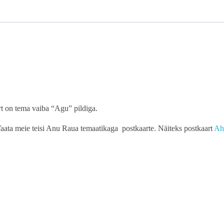
t on tema vaiba “Agu” pildiga.
ata meie teisi Anu Raua temaatikaga postkaarte. Näiteks postkaart
Ah