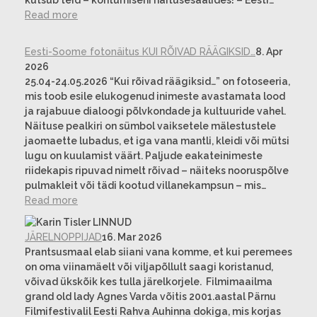
kutsub teid – kohtumiseni näitusesaalides! – Eesti…
Read more
Eesti-Soome fotonäitus KUI RÕIVAD RÄÄGIKSID…
8. Apr
2026
25.04-24.05.2026 “Kui rõivad räägiksid…” on fotoseeria,
mis toob esile elukogenud inimeste avastamata lood
ja rajabuue dialoogi põlvkondade ja kultuuride vahel.
Näituse pealkiri on sümbol vaiksetele mälestustele
jaomaette lubadus, et iga vana mantli, kleidi või mütsi
lugu on kuulamist väärt. Paljude eakateinimeste
riidekapis ripuvad nimelt rõivad – näiteks nooruspõlve
pulmakleit või tädi kootud villanekampsun – mis…
Read more
JÄRELNOPPIJAD
16. Mar 2026
Prantsusmaal elab siiani vana komme, et kui peremees
on oma viinamäelt või viljapõllult saagi koristanud,
võivad ükskõik kes tulla järelkorjele. Filmimaailma
grand old lady Agnes Varda võitis 2001.aastal Pärnu
Filmifestivalil Eesti Rahva Auhinna dokiga, mis korjas