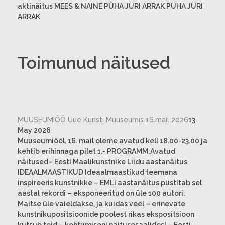
aktinäitus MEES & NAINE PÜHA JÜRI ARRAK PÜHA JÜRI
ARRAK
Toimunud näitused
MUUSEUMIÖÖ Uue Kunsti Muuseumis 16.mail 2026
13.
May 2026
Muuseumiööl, 16. mail oleme avatud kell 18.00-23.00 ja
kehtib erihinnaga pilet 1.- PROGRAMM:Avatud
näitused– Eesti Maalikunstnike Liidu aastanäitus
IDEAALMAASTIKUD Ideaalmaastikud teemana
inspireeris kunstnikke – EMLi aastanäitus püstitab sel
aastal rekordi – eksponeeritud on üle 100 autori.
Maitse üle vaieldakse, ja kuidas veel – erinevate
kunstnikupositsioonide poolest rikas ekspositsioon