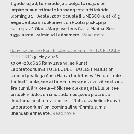
tigude kojad, termiitide ja sipelgate majad on
inspireerinud mitmete kaasaegsete arhitektide
loomingut. Aastal 2007 otsustati UNESCO-s, et kõigi
aegade ilusaim dokument on Rootsi piiskopi ja
kartograafi Olaus Magnuse teos Carta Marina. See
1539. aastal valminud Läänemere…
Read more
Rahvusvaheline Kunsti Laboratoorium “EI TULE LUULE
TUULEST”
29. May 2026
30.05.-28.06.26 Rahvusvaheline Kunsti
LaboratooriumEI TULE LUULE TUULEST Näitus on
saanud pealkirja Anna Haava luuletusest“Ei tule luule
tuulest”Luule, see ei tule tuulestega kuku käisest ka –
ära sunni, ära keela –kõik see oleks asjata Luule, see
on leekiv tõde,veri sinu südamest,seda p e a d sa
ilmutama,hoolimata enesest. “Rahvusvaheline Kunsti
Laboratoorium” on loominguline rühmitus, mis
ühendab erinevate…
Read more