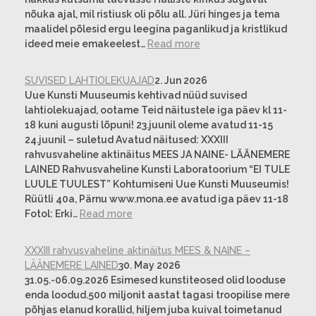
nõuka ajal, mil ristiusk oli põlu all. Jüri hinges ja tema
maalidel põlesid ergu leegina paganlikud ja kristlikud
ideed meie emakeelest…
Read more
SUVISED LAHTIOLEKUAJAD
2. Jun 2026
Uue Kunsti Muuseumis kehtivad nüüd suvised
lahtiolekuajad, ootame Teid näitustele iga päev kl 11-
18 kuni augusti lõpuni! 23.juunil oleme avatud 11-15
24.juunil – suletud Avatud näitused: XXXIII
rahvusvaheline aktinäitus MEES JA NAINE- LÄÄNEMERE
LAINED Rahvusvaheline Kunsti Laboratoorium “EI TULE
LUULE TUULEST” Kohtumiseni Uue Kunsti Muuseumis!
Rüütli 40a, Pärnu www.mona.ee avatud iga päev 11-18
Fotol: Erki…
Read more
XXXIII rahvusvaheline aktinäitus MEES & NAINE –
LÄÄNEMERE LAINED
30. May 2026
31.05.-06.09.2026 Esimesed kunstiteosed olid looduse
enda loodud.500 miljonit aastat tagasi troopilise mere
põhjas elanud korallid, hiljem juba kuival toimetanud