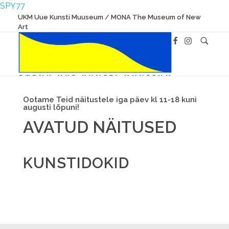
SPY77
UKM Uue Kunsti Muuseum / MONA The Museum of New
Art
Ootame Teid näitustele iga päev kl 11-18 kuni
augusti lõpuni!
UKM
Uue Kunsti Muuseum
AVATUD NÄITUSED
KUNSTIDOKID