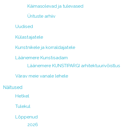
Käimasolevad ja tulevased
Ürituste arhiiv
Uudised
Külastajatele
Kunstnikele ja korraldajatele
Läänemere Kunstisadam
Läänemere KUNSTIPARGI arhitektuurivõistlus
Värav meie vanale lehele
Näitused
Hetkel
Tulekul
Lõppenud
2026