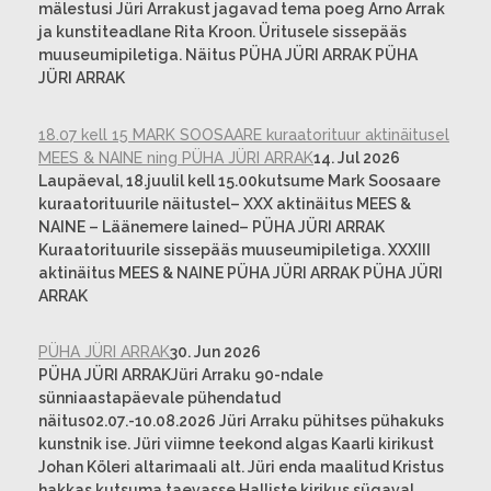
mälestusi Jüri Arrakust jagavad tema poeg Arno Arrak
ja kunstiteadlane Rita Kroon. Üritusele sissepääs
muuseumipiletiga. Näitus PÜHA JÜRI ARRAK PÜHA
JÜRI ARRAK
18.07 kell 15 MARK SOOSAARE kuraatorituur aktinäitusel
MEES & NAINE ning PÜHA JÜRI ARRAK
14. Jul 2026
Laupäeval, 18.juulil kell 15.00kutsume Mark Soosaare
kuraatorituurile näitustel– XXX aktinäitus MEES &
NAINE – Läänemere lained– PÜHA JÜRI ARRAK
Kuraatorituurile sissepääs muuseumipiletiga. XXXIII
aktinäitus MEES & NAINE PÜHA JÜRI ARRAK PÜHA JÜRI
ARRAK
PÜHA JÜRI ARRAK
30. Jun 2026
PÜHA JÜRI ARRAKJüri Arraku 90-ndale
sünniaastapäevale pühendatud
näitus02.07.-10.08.2026 Jüri Arraku pühitses pühakuks
kunstnik ise. Jüri viimne teekond algas Kaarli kirikust
Johan Köleri altarimaali alt. Jüri enda maalitud Kristus
hakkas kutsuma taevasse Halliste kirikus sügaval