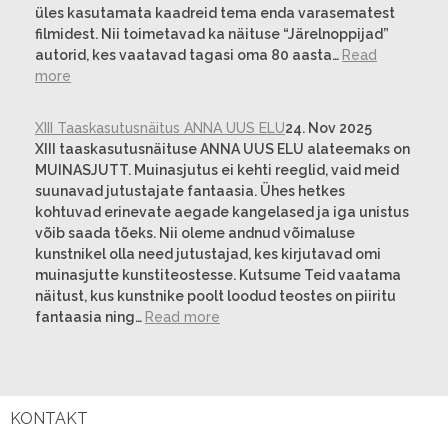
üles kasutamata kaadreid tema enda varasematest
filmidest. Nii toimetavad ka näituse “Järelnoppijad”
autorid, kes vaatavad tagasi oma 80 aasta…
Read
more
XIII Taaskasutusnäitus ANNA UUS ELU
24. Nov 2025
XIII taaskasutusnäituse ANNA UUS ELU alateemaks on
MUINASJUTT. Muinasjutus ei kehti reeglid, vaid meid
suunavad jutustajate fantaasia. Ühes hetkes
kohtuvad erinevate aegade kangelased ja iga unistus
võib saada tõeks. Nii oleme andnud võimaluse
kunstnikel olla need jutustajad, kes kirjutavad omi
muinasjutte kunstiteostesse. Kutsume Teid vaatama
näitust, kus kunstnike poolt loodud teostes on piiritu
fantaasia ning…
Read more
KONTAKT