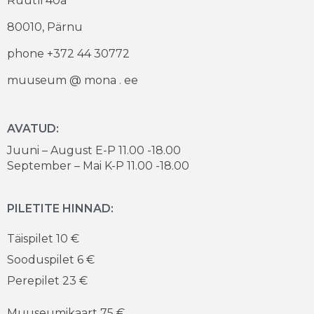
Rüütli 40a
80010, Pärnu
phone +372 44 30772
muuseum @ mona . ee
AVATUD:
Juuni – August E-P 11.00 -18.00
September – Mai K-P 11.00 -18.00
PILETITE HINNAD:
Täispilet 10 €
Sooduspilet 6 €
Perepilet 23 €
Muuseumikaart 75 €