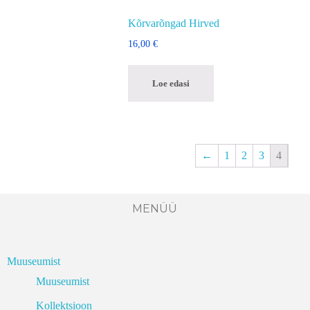
Kõrvarõngad Hirved
16,00
€
Loe edasi
←
1
2
3
4
MENÜÜ
Muuseumist
Muuseumist
Kollektsioon