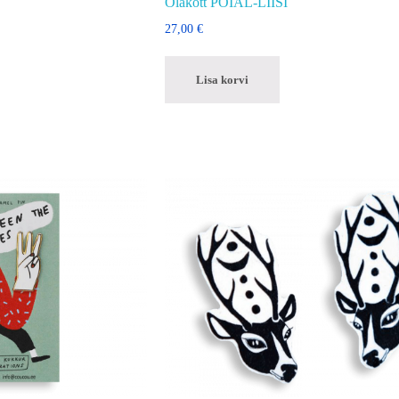
Õlakott PÖIAL-LIISI
27,00
€
Lisa korvi