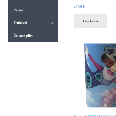
27,00
€
Pärnu
Lisa korvi
+
Trükised
Ürituse pilet