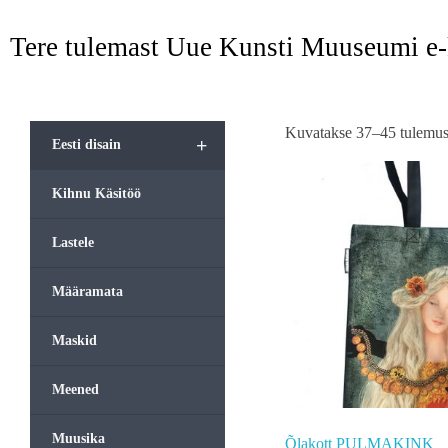
Tere tulemast Uue Kunsti Muuseumi e
Kuvatakse 37–45 tulemust
+
Eesti disain
Kihnu Käsitöö
Lastele
Määramata
Maskid
Meened
Muusika
Õlakott PULMAKINK