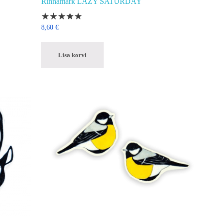
Rinnamärk LAZY SATURDAY
8,60
€
Lisa korvi