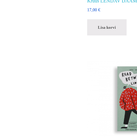
Kruus LENDAV DAAM
17,00
€
Lisa korvi