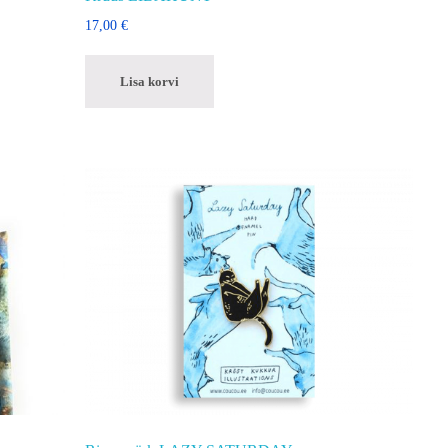
17,00
€
Lisa korvi