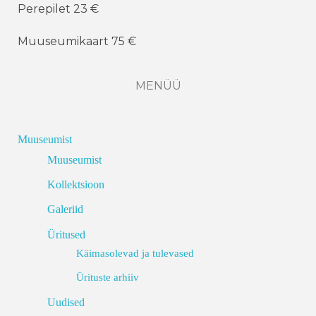
Perepilet 23 €
Muuseumikaart 75 €
MENÜÜ
Muuseumist
Muuseumist
Kollektsioon
Galeriid
Üritused
Käimasolevad ja tulevased
Ürituste arhiiv
Uudised