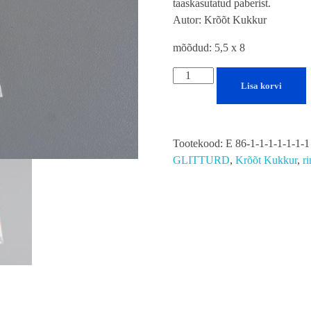
taaskasutatud paberist.
Autor: Krõõt Kukkur
mõõdud: 5,5 x 8
Lisa korvi
Tootekood:
E 86-1-1-1-1-1-1-1
GLITTURD
,
Krõõt Kukkur
,
r