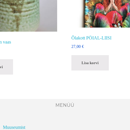
Õlakott PÖIAL-LIISI
n vaas
27,00
€
Lisa korvi
vi
MENÜÜ
Muuseumist