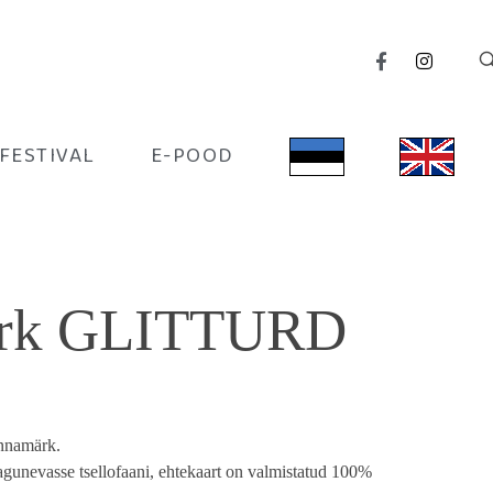
IFESTIVAL
E-POOD
ärk GLITTURD
innamärk.
gunevasse tsellofaani, ehtekaart on valmistatud 100%