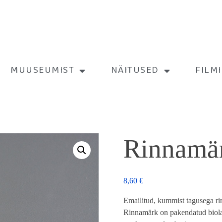
MUUSEUMIST
NÄITUSED
FILM
Rinnam
8,60
€
Emailitud, kummist tagusega r
Rinnamärk on pakendatud biola