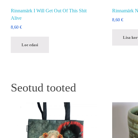
Rinnamärk I Will Get Out Of This Shit
Rinnamärk
Alive
8,60
€
8,60
€
Lisa kor
Loe edasi
Seotud tooted