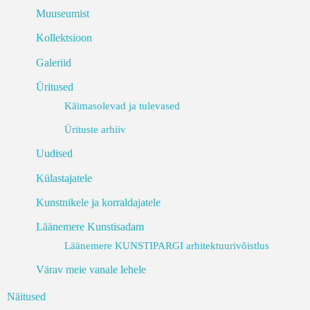
Muuseumist
Kollektsioon
Galeriid
Üritused
Käimasolevad ja tulevased
Ürituste arhiiv
Uudised
Külastajatele
Kunstnikele ja korraldajatele
Läänemere Kunstisadam
Läänemere KUNSTIPARGI arhitektuurivõistlus
Värav meie vanale lehele
Näitused