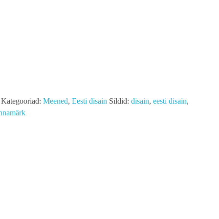
Kategooriad:
Meened
,
Eesti disain
Sildid:
disain
,
eesti disain
,
innamärk