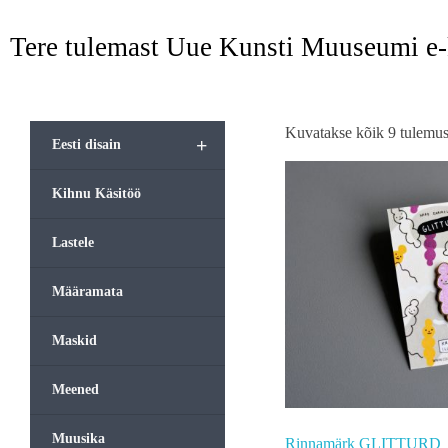
Tere tulemast Uue Kunsti Muuseumi e
Kuvatakse kõik 9 tulemus
+
Eesti disain
Kihnu Käsitöö
Lastele
Määramata
Maskid
Meened
Muusika
Rinnamärk GLITTURD