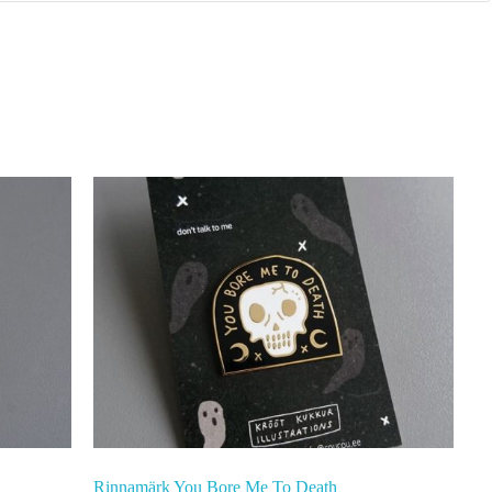
Rinnamärk You Bore Me To Death