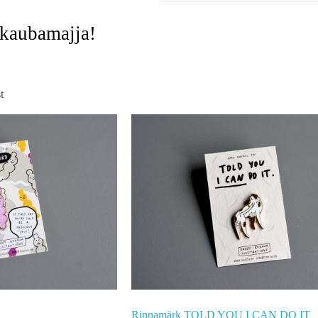
-kaubamajja!
t
Rinnamärk TOLD YOU I CAN DO IT