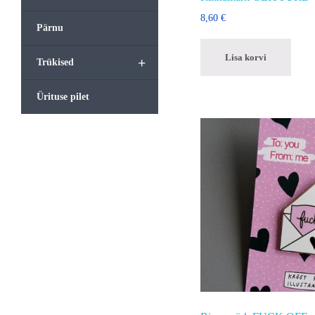
8,60
€
Pärnu
Lisa korvi
+
Trükised
Ürituse pilet