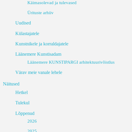
Käimasolevad ja tulevased
Ürituste arhiiv
Uudised
Külastajatele
Kunstnikele ja korraldajatele
Läänemere Kunstisadam
Läänemere KUNSTIPARGI arhitektuurivõistlus
Värav meie vanale lehele
Näitused
Hetkel
Tulekul
Lõppenud
2026
2025