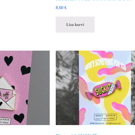
8,60
€
Lisa korvi