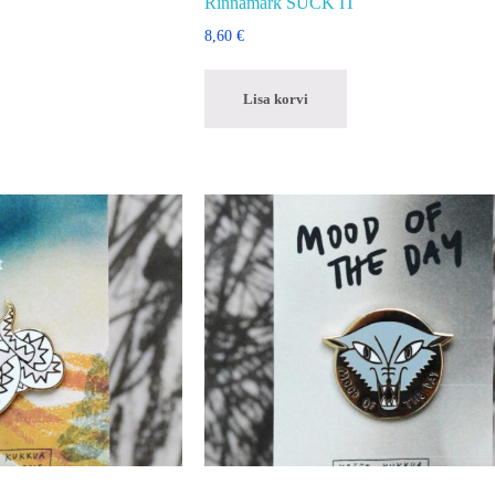
Rinnamärk SUCK IT
8,60
€
Lisa korvi