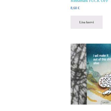
Rinnamärk FUCK OFF
8,60
€
Lisa korvi