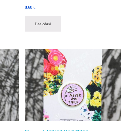
8,60
€
Loe edasi