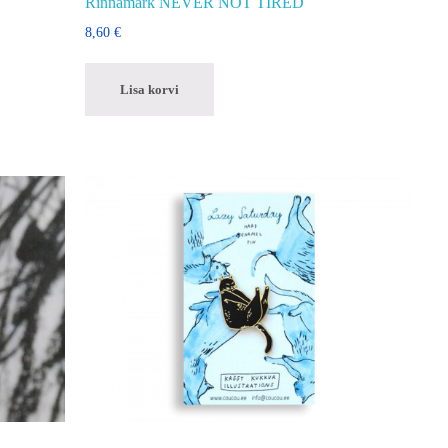
Rinnamärk NEVER NOT TIRED
8,60
€
Lisa korvi