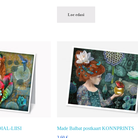
Loe edasi
ÖIAL-LIISI
Made Balbat postkaart KONNPRINTS
3,60
€