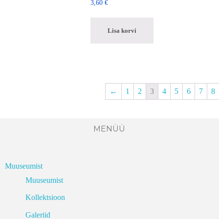
3,60
€
Lisa korvi
←
1
2
3
4
5
6
7
8
MENÜÜ
Muuseumist
Muuseumist
Kollektsioon
Galeriid