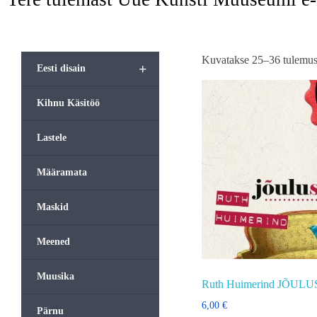
Kuvatakse 25–36 tulemust
+
Eesti disain
Kihnu Käsitöö
Lastele
Määramata
Maskid
Meened
Muusika
Ruth Huimerind JÕU
6,00
€
Pärnu