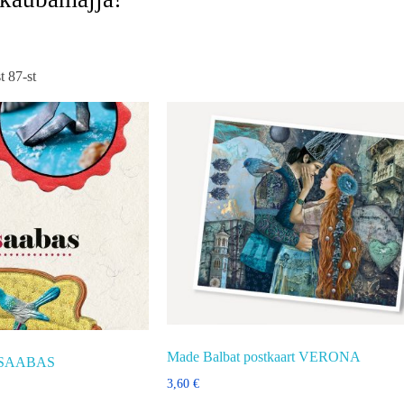
 87-st
Made Balbat postkaart VERONA
LUSAABAS
3,60
€