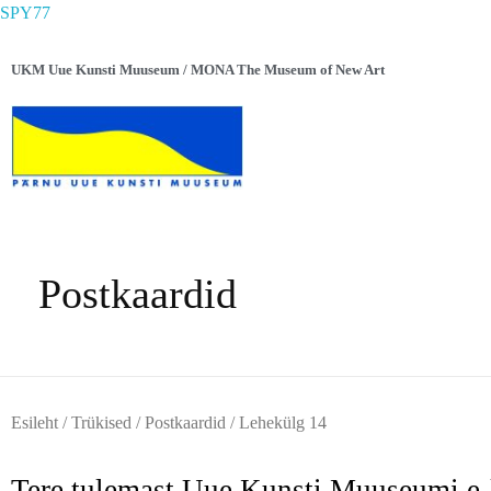
SPY77
UKM Uue Kunsti Muuseum / MONA The Museum of New Art
Postkaardid
Esileht
/
Trükised
/
Postkaardid
/ Lehekülg 14
Tere tulemast Uue Kunsti Muuseumi e