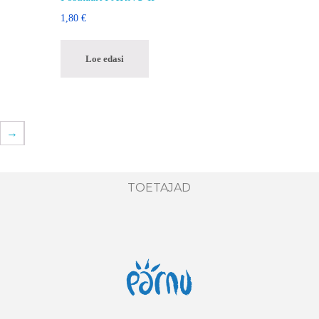
1,80
€
Loe edasi
→
TOETAJAD