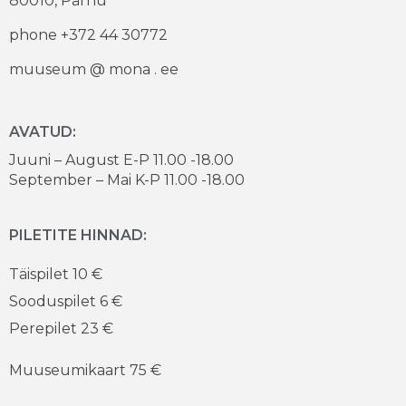
80010, Pärnu
phone +372 44 30772
muuseum @ mona . ee
AVATUD:
Juuni – August E-P 11.00 -18.00
September – Mai K-P 11.00 -18.00
PILETITE HINNAD:
Täispilet 10 €
Sooduspilet 6 €
Perepilet 23 €
Muuseumikaart 75 €