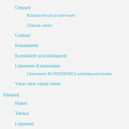
Üritused
Käimasolevad ja tulevased
Ürituste arhiiv
Uudised
Külastajatele
Kunstnikele ja korraldajatele
Läänemere Kunstisadam
Läänemere KUNSTIPARGI arhitektuurivõistlus
Värav meie vanale lehele
Näitused
Hetkel
Tulekul
Lõppenud