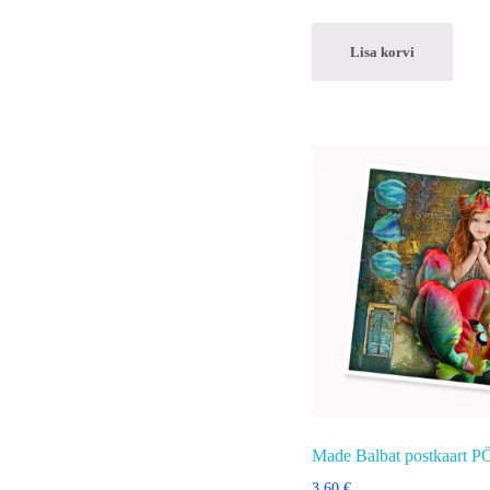
Lisa korvi
Made Balbat postkaart P
3,60
€