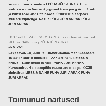
i
kuraatorituurile näitusel PÜHA JÜRI ARRAK. Oma
e
t
mälestusi Jüri Arrakust jagavad tema poeg Arno Arrak
K
u
ja kunstiteadlane Rita Kroon. Üritusele sissepääs
u
s
muuseumipiletiga. Näitus PÜHA JÜRI ARRAK PÜHA
n
M
JÜRI ARRAK
s
E
t
E
i
S
18.07 kell 15 MARK SOOSAARE kuraatorituur aktinäitusel
L
&
MEES & NAINE ning PÜHA JÜRI ARRAK
a
N
14. Jul 2026
b
A
Laupäeval, 18.juulil kell 15.00kutsume Mark Soosaare
o
I
kuraatorituurile näitustel– XXX aktinäitus MEES &
r
N
NAINE – Läänemere lained– PÜHA JÜRI ARRAK
a
E
Kuraatorituurile sissepääs muuseumipiletiga. XXXIII
t
–
aktinäitus MEES & NAINE PÜHA JÜRI ARRAK PÜHA
o
L
JÜRI ARRAK
o
Ä
r
Ä
i
N
u
E
Toimunud näitused
m
M
E