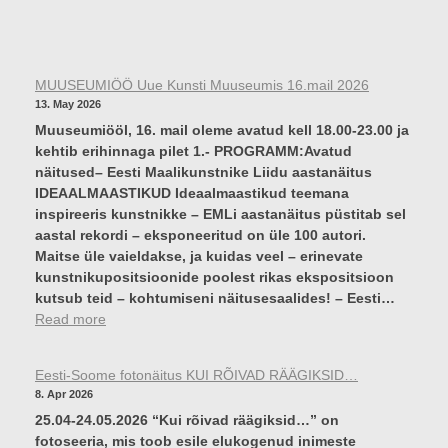
“
R
E
E
I
L
T
A
MUUSEUMIÖÖ Uue Kunsti Muuseumis 16.mail 2026
U
I
13. May 2026
L
N
Muuseumiööl, 16. mail oleme avatud kell 18.00-23.00 ja
E
E
kehtib erihinnaga pilet 1.- PROGRAMM:Avatud
L
D
näitused– Eesti Maalikunstnike Liidu aastanäitus
U
IDEAALMAASTIKUD Ideaalmaastikud teemana
U
inspireeris kunstnikke – EMLi aastanäitus püstitab sel
L
aastal rekordi – eksponeeritud on üle 100 autori.
E
Maitse üle vaieldakse, ja kuidas veel – erinevate
T
kunstnikupositsioonide poolest rikas ekspositsioon
U
kutsub teid – kohtumiseni näitusesaalides! – Eesti…
U
:
Read more
L
M
E
U
S
Eesti-Soome fotonäitus KUI RÕIVAD RÄÄGIKSID…
U
T
8. Apr 2026
S
”
25.04-24.05.2026 “Kui rõivad räägiksid…” on
E
fotoseeria, mis toob esile elukogenud inimeste
U