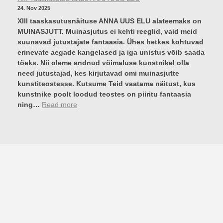
R
o
s
24. Nov 2025
E
n
1
XIII taaskasutusnäituse ANNA UUS ELU alateemaks on
L
ä
6
MUINASJUTT. Muinasjutus ei kehti reeglid, vaid meid
N
i
.
suunavad jutustajate fantaasia. Ühes hetkes kohtuvad
O
t
m
erinevate aegade kangelased ja iga unistus võib saada
P
u
a
tõeks. Nii oleme andnud võimaluse kunstnikel olla
P
s
i
need jutustajad, kes kirjutavad omi muinasjutte
I
K
l
kunstiteostesse. Kutsume Teid vaatama näitust, kus
J
U
2
kunstnike poolt loodud teostes on piiritu fantaasia
A
I
0
:
ning…
Read more
D
R
2
X
Õ
6
I
I
I
V
I
A
T
D
a
R
a
Ä
s
Ä
k
G
a
I
s
K