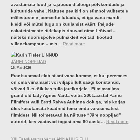
avastamata lood ja rajabuue dialoogi põlvkondade ja
M
kultuuride vahel. Näituse pealkiri on sümbol vaiksetele
I
mälestustele jaomaette lubadus, et iga vana mantli,
Ö
kleidi või mütsi lugu on kuulamist väärt. Paljude
Ö
eakateinimeste riidekapis ripuvad nimelt rõivad –
U
näiteks nooruspõlve pulmakleit või tädi kootud
u
:
villanekampsun – mis…
Read more
e
E
K
e
u
JÄRELNOPPIJAD
s
n
16. Mar 2026
t
s
Prantsusmaal elab siiani vana komme, et kui peremees
i
t
on oma viinamäelt või viljapõllult saagi koristanud,
-
i
võivad ükskõik kes tulla järelkorjele. Filmimaailma
S
M
grand old lady Agnes Varda võitis 2001.aastal Pärnu
o
u
Filmifestivalil Eesti Rahva Auhinna dokiga, mis korjas
o
u
üles kasutamata kaadreid tema enda varasematest
m
s
filmidest. Nii toimetavad ka näituse “Järelnoppijad”
e
e
:
autorid, kes vaatavad tagasi oma 80 aasta…
Read more
f
u
J
o
m
Ä
t
i
XIII Taaskasutusnäitus ANNA UUS ELU