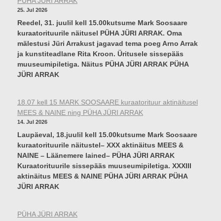
PÜHA JÜRI ARRAK
25. Jul 2026
Reedel, 31. juulil kell 15.00kutsume Mark Soosaare
kuraatorituurile näitusel PÜHA JÜRI ARRAK. Oma
mälestusi Jüri Arrakust jagavad tema poeg Arno Arrak
ja kunstiteadlane Rita Kroon. Üritusele sissepääs
muuseumipiletiga. Näitus PÜHA JÜRI ARRAK PÜHA
JÜRI ARRAK
18.07 kell 15 MARK SOOSAARE kuraatorituur aktinäitusel
MEES & NAINE ning PÜHA JÜRI ARRAK
14. Jul 2026
Laupäeval, 18.juulil kell 15.00kutsume Mark Soosaare
kuraatorituurile näitustel– XXX aktinäitus MEES &
NAINE – Läänemere lained– PÜHA JÜRI ARRAK
Kuraatorituurile sissepääs muuseumipiletiga. XXXIII
aktinäitus MEES & NAINE PÜHA JÜRI ARRAK PÜHA
JÜRI ARRAK
PÜHA JÜRI ARRAK