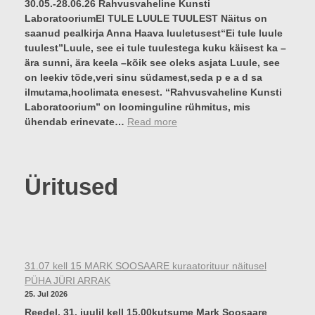
30.05.-28.06.26 Rahvusvaheline Kunsti
I
A
LaboratooriumEI TULE LUULE TUULEST Näitus on
r
D
saanud pealkirja Anna Haava luuletusest“Ei tule luule
a
tuulest”Luule, see ei tule tuulestega kuku käisest ka –
h
ära sunni, ära keela –kõik see oleks asjata Luule, see
v
on leekiv tõde,veri sinu südamest,seda p e a d sa
u
ilmutama,hoolimata enesest. “Rahvusvaheline Kunsti
s
Laboratoorium” on loominguline rühmitus, mis
v
:
ühendab erinevate…
Read more
a
R
h
a
e
h
l
Üritused
v
i
u
n
s
e
v
a
a
k
h
t
31.07 kell 15 MARK SOOSAARE kuraatorituur näitusel
e
i
PÜHA JÜRI ARRAK
l
n
25. Jul 2026
i
ä
Reedel, 31. juulil kell 15.00kutsume Mark Soosaare
n