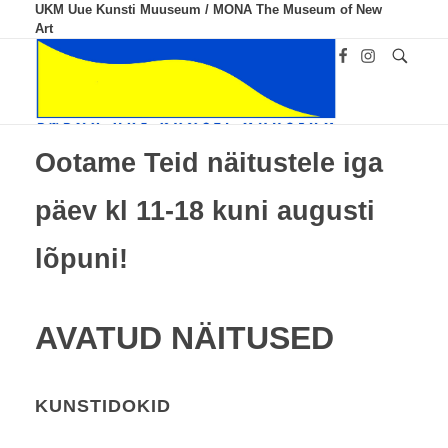
UKM Uue Kunsti Muuseum / MONA The Museum of New
Art
Ootame Teid näitustele iga
UKM
Uue Kunsti Muuseum
päev kl 11-18 kuni augusti
lõpuni!
AVATUD NÄITUSED
KUNSTIDOKID