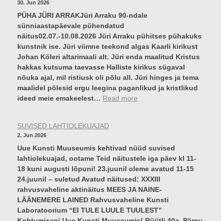
30. Jun 2026
PÜHA JÜRI ARRAKJüri Arraku 90-ndale
sünniaastapäevale pühendatud
näitus02.07.-10.08.2026 Jüri Arraku pühitses pühakuks
kunstnik ise. Jüri viimne teekond algas Kaarli kirikust
Johan Köleri altarimaali alt. Jüri enda maalitud Kristus
hakkas kutsuma taevasse Halliste kirikus sügaval
nõuka ajal, mil ristiusk oli põlu all. Jüri hinges ja tema
maalidel põlesid ergu leegina paganlikud ja kristlikud
:
ideed meie emakeelest…
Read more
P
Ü
SUVISED LAHTIOLEKUAJAD
H
2. Jun 2026
A
Uue Kunsti Muuseumis kehtivad nüüd suvised
J
lahtiolekuajad, ootame Teid näitustele iga päev kl 11-
Ü
18 kuni augusti lõpuni! 23.juunil oleme avatud 11-15
R
24.juunil – suletud Avatud näitused: XXXIII
I
rahvusvaheline aktinäitus MEES JA NAINE-
A
LÄÄNEMERE LAINED Rahvusvaheline Kunsti
R
Laboratoorium “EI TULE LUULE TUULEST”
R
Kohtumiseni Uue Kunsti Muuseumis! Rüütli 40a, Pärnu