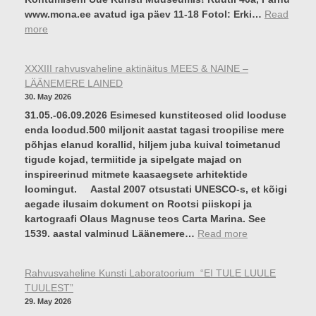
A
www.mona.ee avatud iga päev 11-18 Fotol: Erki…
Read
K
:
more
S
U
XXXIII rahvusvaheline aktinäitus MEES & NAINE –
V
LÄÄNEMERE LAINED
I
30. May 2026
S
31.05.-06.09.2026 Esimesed kunstiteosed olid looduse
E
enda loodud.500 miljonit aastat tagasi troopilise mere
D
põhjas elanud korallid, hiljem juba kuival toimetanud
L
tigude kojad, termiitide ja sipelgate majad on
A
inspireerinud mitmete kaasaegsete arhitektide
H
loomingut. Aastal 2007 otsustati UNESCO-s, et kõigi
T
aegade ilusaim dokument on Rootsi piiskopi ja
I
kartograafi Olaus Magnuse teos Carta Marina. See
O
:
1539. aastal valminud Läänemere…
Read more
L
X
E
X
K
Rahvusvaheline Kunsti Laboratoorium “EI TULE LUULE
X
U
TUULEST”
I
A
29. May 2026
I
J