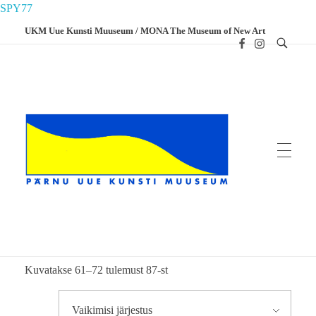
SPY77
UKM Uue Kunsti Muuseum / MONA The Museum of New Art
Home
Tooted
Trükised
Postkaardid
Postkaardid
UKM
Uue Kunsti Muuseum
Postkaardid
Kuvatakse 61–72 tulemust 87-st