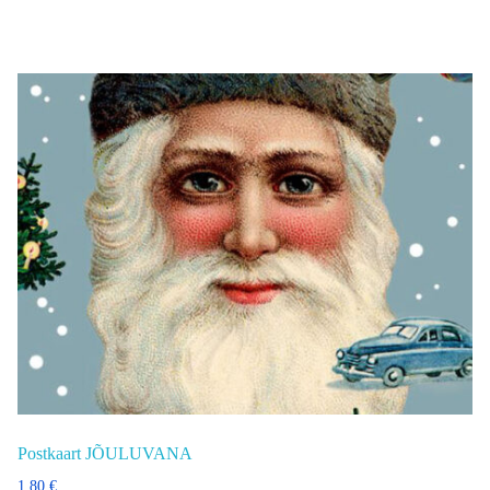
Postkaart JÕULUVANA
1,80
€