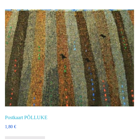
Postkaart PÕLLUKE
1,80
€