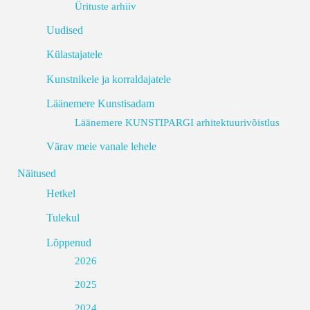
Ürituste arhiiv
Uudised
Külastajatele
Kunstnikele ja korraldajatele
Läänemere Kunstisadam
Läänemere KUNSTIPARGI arhitektuurivõistlus
Värav meie vanale lehele
Näitused
Hetkel
Tulekul
Lõppenud
2026
2025
2024