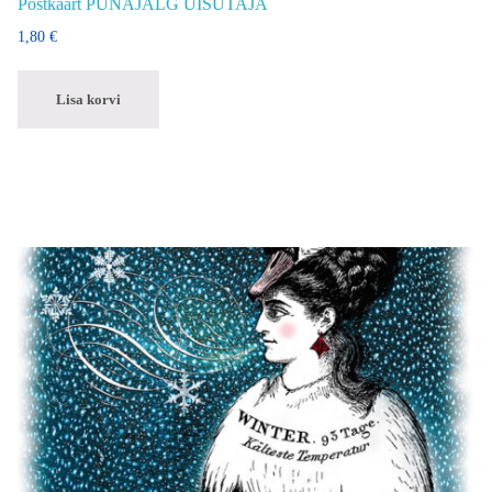
Postkaart PUNAJALG UISUTAJA
1,80
€
Lisa korvi