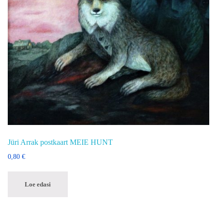
Jüri Arrak postkaart MEIE HUNT
0,80
€
Loe edasi