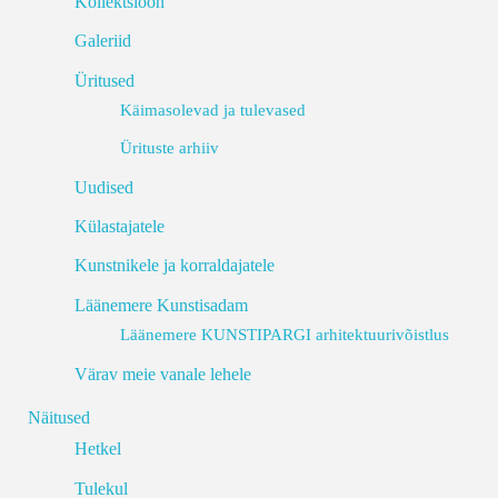
Kollektsioon
Galeriid
Üritused
Käimasolevad ja tulevased
Ürituste arhiiv
Uudised
Külastajatele
Kunstnikele ja korraldajatele
Läänemere Kunstisadam
Läänemere KUNSTIPARGI arhitektuurivõistlus
Värav meie vanale lehele
Näitused
Hetkel
Tulekul