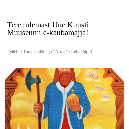
Tere tulemast Uue Kunsti
Muuseumi e-kaubamajja!
Esileht
/
Tooted siltidega “Arrak”
/ Lehekülg 8