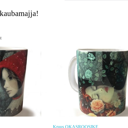
-kaubamajja!
t
Kruus OKASROOSIKE