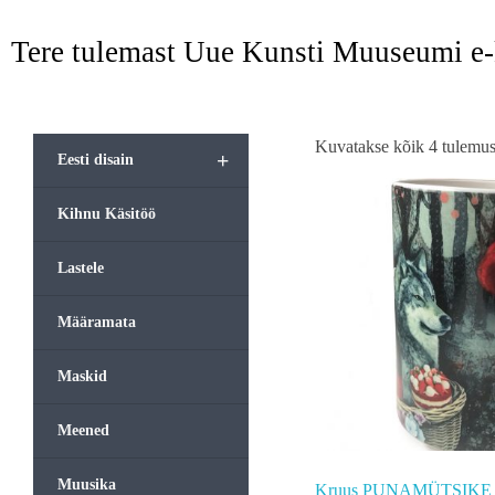
Tere tulemast Uue Kunsti Muuseumi e
Kuvatakse kõik 4 tulemus
+
Eesti disain
Kihnu Käsitöö
Lastele
Määramata
Maskid
Meened
Muusika
Kruus PUNAMÜTSIKE