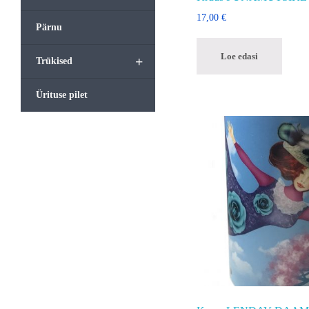
17,00
€
Pärnu
Loe edasi
+
Trükised
Ürituse pilet