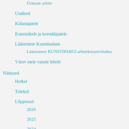
Ürituste arhiiv
Uudised
Külastajatele
Kunstnikele ja korraldajatele
Läänemere Kunstisadam
Läänemere KUNSTIPARGI arhitektuurivõistlus
Värav meie vanale lehele
Näitused
Hetkel
Tulekul
Lõppenud
2026
2025
2024