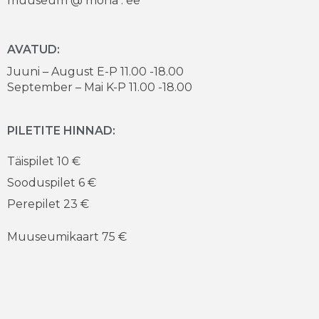
muuseum @ mona . ee
AVATUD:
Juuni – August E-P 11.00 -18.00
September – Mai K-P 11.00 -18.00
PILETITE HINNAD:
Täispilet 10 €
Sooduspilet 6 €
Perepilet 23 €
Muuseumikaart 75 €