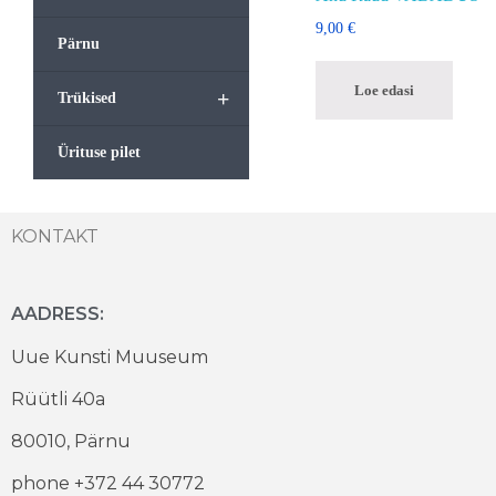
9,00
€
Pärnu
Loe edasi
+
Trükised
Ürituse pilet
KONTAKT
AADRESS:
Uue Kunsti Muuseum
Rüütli 40a
80010, Pärnu
phone +372 44 30772