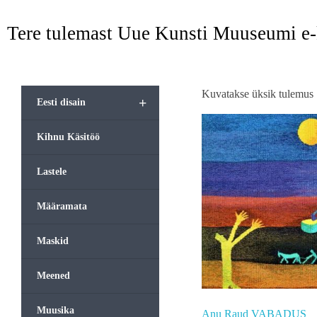
Tere tulemast Uue Kunsti Muuseumi e
Kuvatakse üksik tulemus
+
Eesti disain
Kihnu Käsitöö
Lastele
Määramata
Maskid
Meened
Muusika
Anu Raud VABADUS