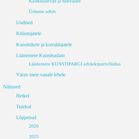
Käimasolevad ja tulevased
Ürituste arhiiv
Uudised
Külastajatele
Kunstnikele ja korraldajatele
Läänemere Kunstisadam
Läänemere KUNSTIPARGI arhitektuurivõistlus
Värav meie vanale lehele
Näitused
Hetkel
Tulekul
Lõppenud
2026
2025