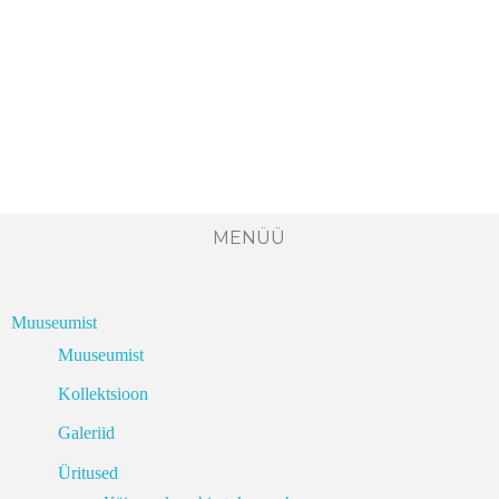
MENÜÜ
Muuseumist
Muuseumist
Kollektsioon
Galeriid
Üritused