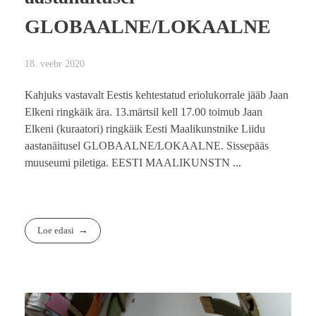
GLOBAALNE/LOKAALNE
18. veebr 2020
Kahjuks vastavalt Eestis kehtestatud eriolukorrale jääb Jaan
Elkeni ringkäik ära. 13.märtsil kell 17.00 toimub Jaan
Elkeni (kuraatori) ringkäik Eesti Maalikunstnike Liidu
aastanäitusel GLOBAALNE/LOKAALNE. Sissepääs
muuseumi piletiga. EESTI MAALIKUNSTN ...
Loe edasi