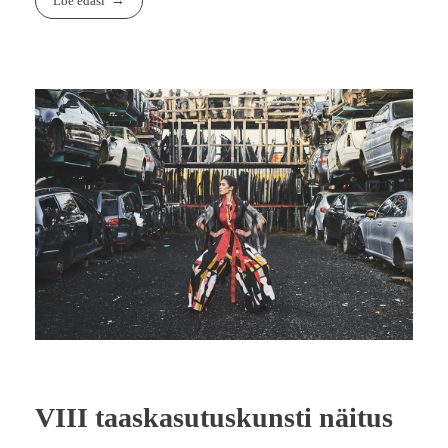
Loe edasi
VIII taaskasutuskunsti näitus