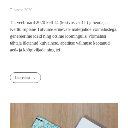
7. veebr 2020
15. veebruaril 2020 kell 14 (kestvus ca 3 h) juhendaja:
Kerttu Siplane Tutvume erinevate materjalide võimalustega,
genereerime ideid ning otsime loomingulisi võimalusi
tähtaja ületanud kuivainete, apetiitse välimuse kaotanud
aed- ja köögiviljade ning tei ...
Loe edasi