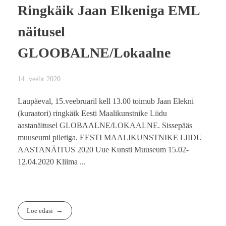
Ringkäik Jaan Elkeniga EML
näitusel
GLOOBALNE/Lokaalne
14. veebr 2020
Laupäeval, 15.veebruaril kell 13.00 toimub Jaan Elekni
(kuraatori) ringkäik Eesti Maalikunstnike Liidu
aastanäitusel GLOBAALNE/LOKAALNE. Sissepääs
muuseumi piletiga. EESTI MAALIKUNSTNIKE LIIDU
AASTANÄITUS 2020 Uue Kunsti Muuseum 15.02-
12.04.2020 Kliima ...
Loe edasi