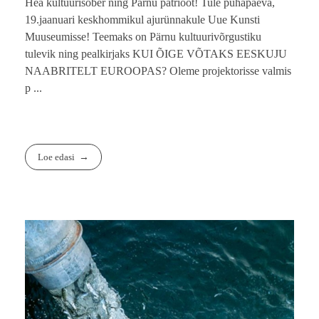
Hea kultuurisõber ning Pärnu patrioot! Tule pühapäeva,
19.jaanuari keskhommikul ajurünnakule Uue Kunsti
Muuseumisse! Teemaks on Pärnu kultuurivõrgustiku
tulevik ning pealkirjaks KUI ÕIGE VÕTAKS EESKUJU
NAABRITELT EUROOPAS? Oleme projektorisse valmis
p ...
Loe edasi