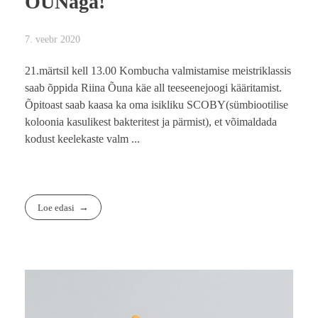
ÕUNaga!
7. veebr 2020
21.märtsil kell 13.00 Kombucha valmistamise meistriklassis
saab õppida Riina Õuna käe all teeseenejoogi kääritamist.
Õpitoast saab kaasa ka oma isikliku SCOBY(sümbiootilise
koloonia kasulikest bakteritest ja pärmist), et võimaldada
kodust keelekaste valm ...
Loe edasi