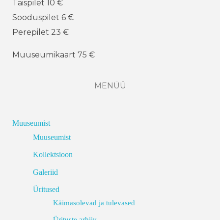
Täispilet 10 €
Sooduspilet 6 €
Perepilet 23 €
Muuseumikaart 75 €
MENÜÜ
Muuseumist
Muuseumist
Kollektsioon
Galeriid
Üritused
Käimasolevad ja tulevased
Ürituste arhiiv