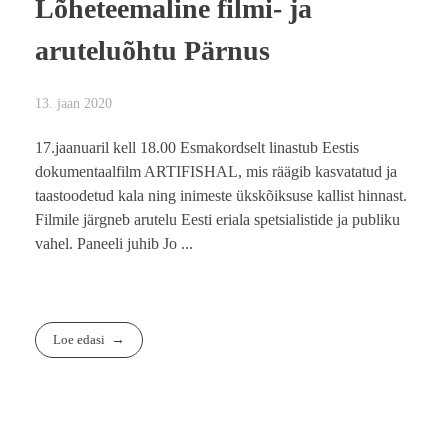
Lõheteemaline filmi- ja
aruteluõhtu Pärnus
13. jaan 2020
17.jaanuaril kell 18.00 Esmakordselt linastub Eestis
dokumentaalfilm ARTIFISHAL, mis räägib kasvatatud ja
taastoodetud kala ning inimeste ükskõiksuse kallist hinnast.
Filmile järgneb arutelu Eesti eriala spetsialistide ja publiku
vahel. Paneeli juhib Jo ...
Loe edasi