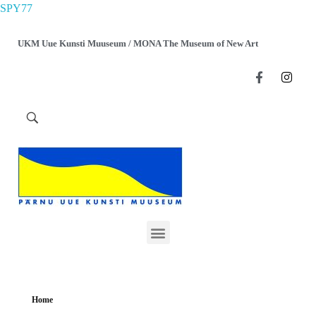
SPY77
UKM Uue Kunsti Muuseum / MONA The Museum of New Art
Home