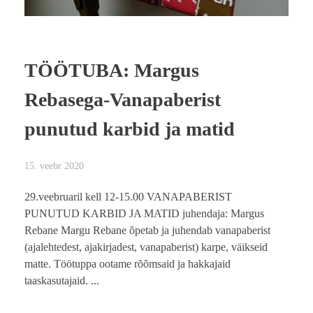
TÖÖTUBA: Margus
Rebasega-Vanapaberist
punutud karbid ja matid
15. veebr 2020
29.veebruaril kell 12-15.00 VANAPABERIST
PUNUTUD KARBID JA MATID juhendaja: Margus
Rebane Margu Rebane õpetab ja juhendab vanapaberist
(ajalehtedest, ajakirjadest, vanapaberist) karpe, väikseid
matte. Töötuppa ootame rõõmsaid ja hakkajaid
taaskasutajaid. ...