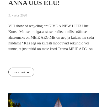
ANNA UUS ELU!
3. veebr 2020
VIII show of recycling art GIVE A NEW LIFE! Uue
Kunsti Muuseumi iga-aastase traditsioonilise näituse
alateemaks on MEIE AEG.Mis on aeg ja kuidas me seda
hindame? Kas aeg on kiiresti mööduvad sekundid või
tunne, et just nüüd on meie kord.Teema MEIE AEG on ...
Loe edasi