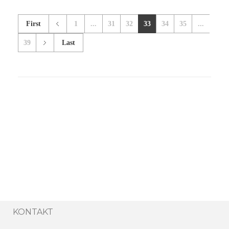
First
1
...
31
32
33
34
35
...
39
Last
KONTAKT