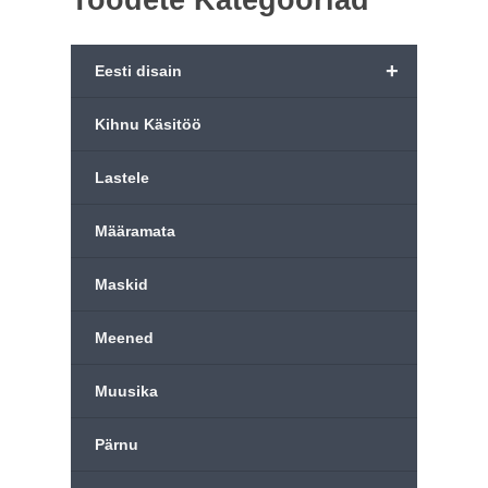
Toodete Kategooriad
+
Eesti disain
Kihnu Käsitöö
Lastele
Määramata
Maskid
Meened
Muusika
Pärnu