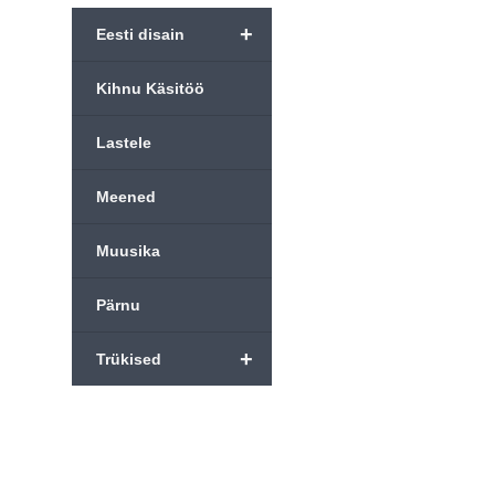
+
Eesti disain
Kihnu Käsitöö
UKM
Lastele
Uue Kunsti Muuseum
Meened
Muusika
Pärnu
+
Trükised