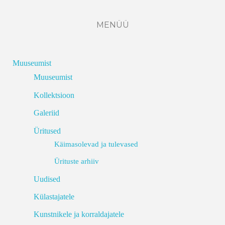
MENÜÜ
Muuseumist
Muuseumist
Kollektsioon
Galeriid
Üritused
Käimasolevad ja tulevased
Ürituste arhiiv
Uudised
Külastajatele
Kunstnikele ja korraldajatele