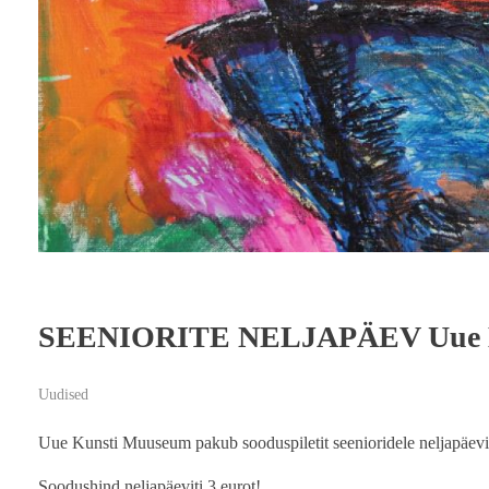
SEENIORITE NELJAPÄEV Uue K
Uudised
Uue Kunsti Muuseum pakub sooduspiletit seenioridele neljapäevi
Soodushind neljapäeviti 3 eurot!