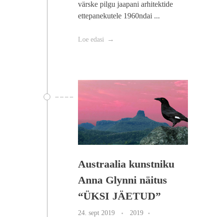
värske pilgu jaapani arhitektide
ettepanekutele 1960ndai ...
Loe edasi
Austraalia kunstniku
Anna Glynni näitus
“ÜKSI JÄETUD”
24. sept 2019
2019