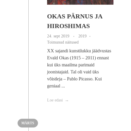
OKAS PÄRNUS JA
HIROSHIMAS
24. sept 2019
2019
Toimunud näitused
XX sajandi kunstilukku jäädvustas
Evald Okas (1915 – 2011) ennast
kui üks maailma parimaid
joonistajaid. Tal oli vaid üks
võistleja – Pablo Picasso. Kui
geniaal ...
Loe edasi
MÄRTS