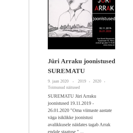
Jüri Arraku joonistused
SUREMATU
9. jaan 2020
2019
2020
Toimunud näitused
SUREMATU Jüri Arraku
joonistused 19.11.2019 -
26.01.2020 "Oma viimaste aastate
väga isiklikke joonistusi
avalikkusele näidates tagab Arrak
endale staatuse " ...