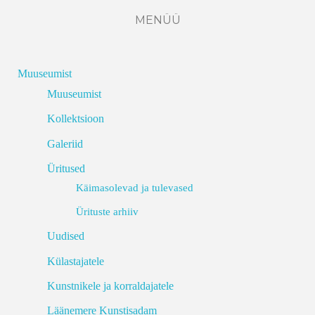
MENÜÜ
Muuseumist
Muuseumist
Kollektsioon
Galeriid
Üritused
Käimasolevad ja tulevased
Ürituste arhiiv
Uudised
Külastajatele
Kunstnikele ja korraldajatele
Läänemere Kunstisadam