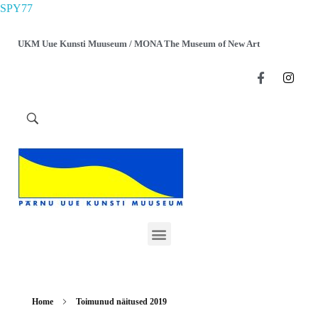
SPY77
UKM Uue Kunsti Muuseum / MONA The Museum of New Art
Home
Toimunud näitused 2019