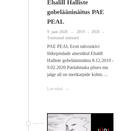
Ehalill Halliste
gobelääninäitus PAE
PEAL
9. jaan 2020
2019
2020
Toimunud näitused
PAE PEAL Eesti rahvuskivi
lõikepindade ainestikul Ehalill
Halliste gobelääninäitus 8.12.2019 -
9.02.2020 Paelahmaka põues mu
jalge all on merikarpide kohin. ...
Loe edasi