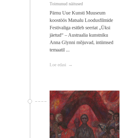
Toimunud näitused
Pärnu Uue Kunsti Muuseum
koostöös Matsalu Loodusfilmide
Festivaliga esitleb seeriat „Üksi
jäetud“ – Austraalia kunstniku
Anna Glynni mõjuvad, intiimsed
temaatil ...
Loe edasi