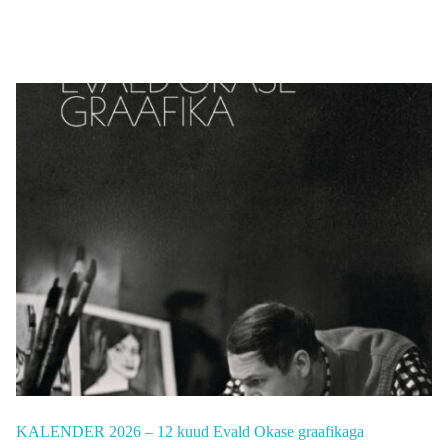
KALENDER 2026 – 12 kuud Evald Okase graafikaga