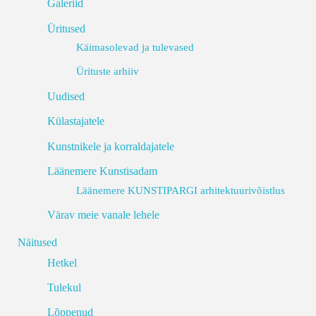
Galeriid
Üritused
Käimasolevad ja tulevased
Ürituste arhiiv
Uudised
Külastajatele
Kunstnikele ja korraldajatele
Läänemere Kunstisadam
Läänemere KUNSTIPARGI arhitektuurivõistlus
Värav meie vanale lehele
Näitused
Hetkel
Tulekul
Lõppenud