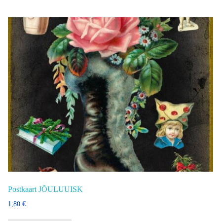
Postkaart JÕULUUISK
1,80
€