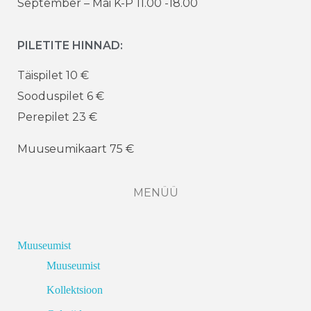
September – Mai K-P 11.00 -18.00
PILETITE HINNAD:
Täispilet 10 €
Sooduspilet 6 €
Perepilet 23 €
Muuseumikaart 75 €
MENÜÜ
Muuseumist
Muuseumist
Kollektsioon