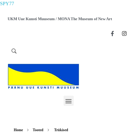
SPY77
UKM Uue Kunsti Muuseum / MONA The Museum of New Art
Home
Tooted
Trükised