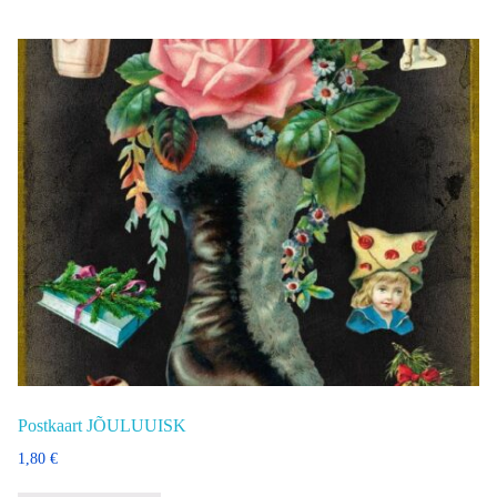
Postkaart JÕULUUISK
1,80
€