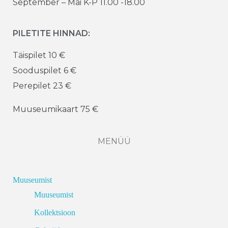
September – Mai K-P 11.00 -18.00
PILETITE HINNAD:
Täispilet 10 €
Sooduspilet 6 €
Perepilet 23 €
Muuseumikaart 75 €
MENÜÜ
Muuseumist
Muuseumist
Kollektsioon