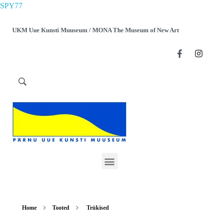
SPY77
UKM Uue Kunsti Muuseum / MONA The Museum of New Art
Home
Tooted
Trükised