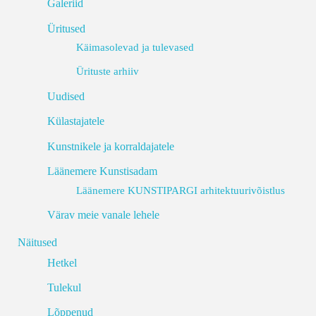
Galeriid
Üritused
Käimasolevad ja tulevased
Ürituste arhiiv
Uudised
Külastajatele
Kunstnikele ja korraldajatele
Läänemere Kunstisadam
Läänemere KUNSTIPARGI arhitektuurivõistlus
Värav meie vanale lehele
Näitused
Hetkel
Tulekul
Lõppenud