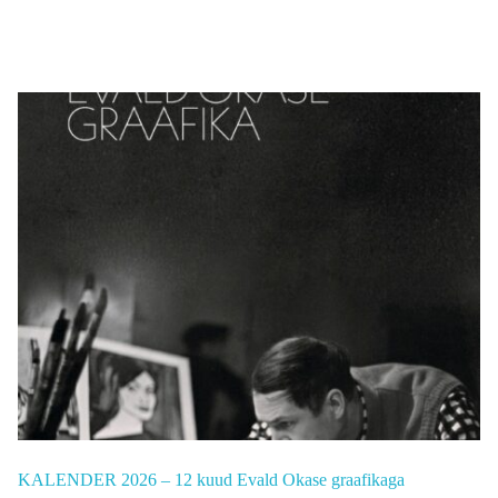
KALENDER 2026 – 12 kuud Evald Okase graafikaga