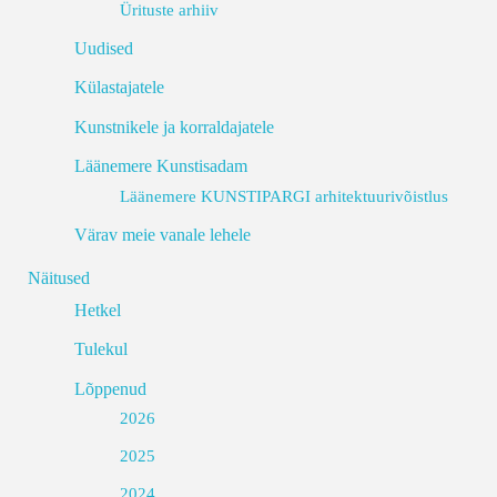
Ürituste arhiiv
Uudised
Külastajatele
Kunstnikele ja korraldajatele
Läänemere Kunstisadam
Läänemere KUNSTIPARGI arhitektuurivõistlus
Värav meie vanale lehele
Näitused
Hetkel
Tulekul
Lõppenud
2026
2025
2024