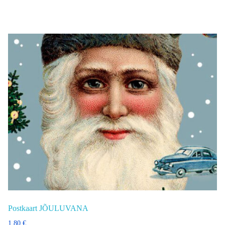
Postkaart JÕULUVANA
1,80
€