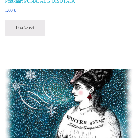
Postkaart PUNAJALG UISUTAJA
1,80
€
Lisa korvi