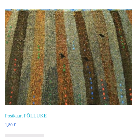
Postkaart PÕLLUKE
1,80
€