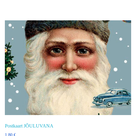
Postkaart JÕULUVANA
1,80
€