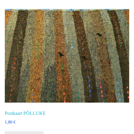
Postkaart PÕLLUKE
1,80
€