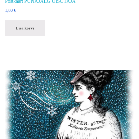
Postkaart PUNAJALG UISUTAJA
1,80
€
Lisa korvi