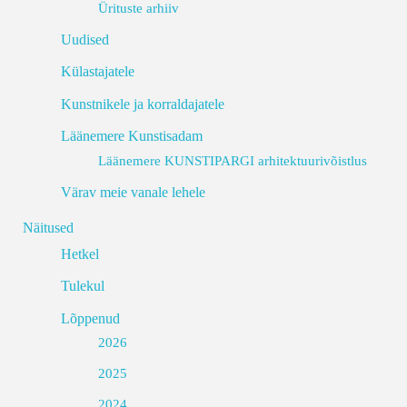
Ürituste arhiiv
Uudised
Külastajatele
Kunstnikele ja korraldajatele
Läänemere Kunstisadam
Läänemere KUNSTIPARGI arhitektuurivõistlus
Värav meie vanale lehele
Näitused
Hetkel
Tulekul
Lõppenud
2026
2025
2024