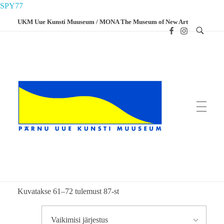
SPY77
UKM Uue Kunsti Muuseum / MONA The Museum of New Art
Home
Tooted
Trükised
Postkaardid
Postkaardid
UKM
Uue Kunsti Muuseum
Postkaardid
Kuvatakse 61–72 tulemust 87-st