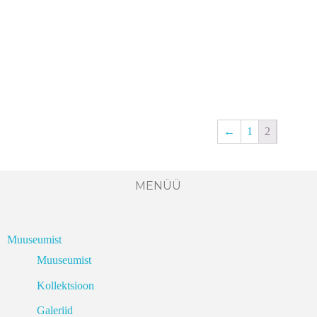
←
1
2
MENÜÜ
Muuseumist
Muuseumist
Kollektsioon
Galeriid