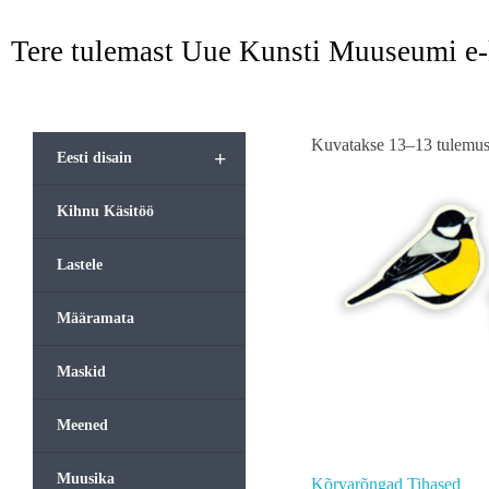
Tere tulemast Uue Kunsti Muuseumi e
Kuvatakse 13–13 tulemust
+
Eesti disain
Kihnu Käsitöö
Lastele
Määramata
Maskid
Meened
Muusika
Kõrvarõngad Tihased