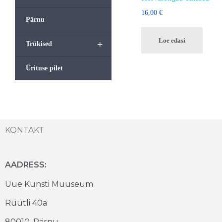
16,00
€
Pärnu
Loe edasi
+
Trükised
Ürituse pilet
KONTAKT
AADRESS:
Uue Kunsti Muuseum
Rüütli 40a
80010, Pärnu