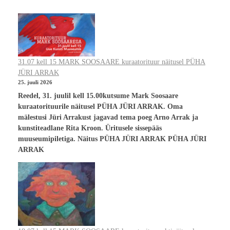
31.07 kell 15 MARK SOOSAARE kuraatorituur näitusel PÜHA
JÜRI ARRAK
25. juuli 2026
Reedel, 31. juulil kell 15.00kutsume Mark Soosaare
kuraatorituurile näitusel PÜHA JÜRI ARRAK. Oma
mälestusi Jüri Arrakust jagavad tema poeg Arno Arrak ja
kunstiteadlane Rita Kroon. Üritusele sissepääs
muuseumipiletiga. Näitus PÜHA JÜRI ARRAK PÜHA JÜRI
ARRAK