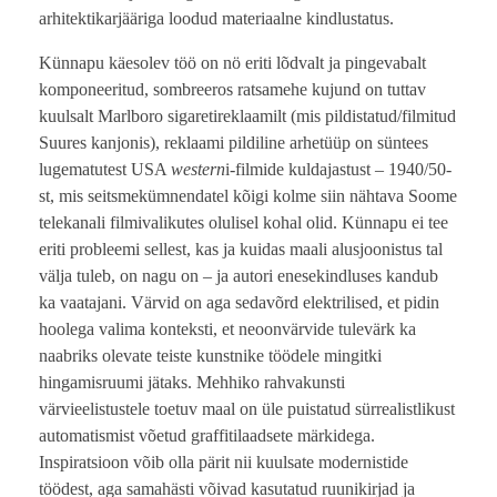
arhitektikarjääriga loodud materiaalne kindlustatus.
Künnapu käesolev töö on nö eriti lõdvalt ja pingevabalt
komponeeritud, sombreeros ratsamehe kujund on tuttav
kuulsalt Marlboro sigaretireklaamilt (mis pildistatud/filmitud
Suures kanjonis), reklaami pildiline arhetüüp on süntees
lugematutest USA
western
i-filmide kuldajastust – 1940/50-
st, mis seitsmekümnendatel kõigi kolme siin nähtava Soome
telekanali filmivalikutes olulisel kohal olid. Künnapu ei tee
eriti probleemi sellest, kas ja kuidas maali alusjoonistus tal
välja tuleb, on nagu on – ja autori enesekindluses kandub
ka vaatajani. Värvid on aga sedavõrd elektrilised, et pidin
hoolega valima konteksti, et neoonvärvide tulevärk ka
naabriks olevate teiste kunstnike töödele mingitki
hingamisruumi jätaks. Mehhiko rahvakunsti
värvieelistustele toetuv maal on üle puistatud sürrealistlikust
automatismist võetud graffitilaadsete märkidega.
Inspiratsioon võib olla pärit nii kuulsate modernistide
töödest, aga samahästi võivad kasutatud ruunikirjad ja