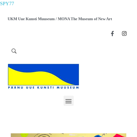
SPY77
UKM Uue Kunsti Muuseum / MONA The Museum of New Art