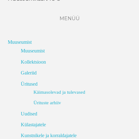
MENÜÜ
Muuseumist
Muuseumist
Kollektsioon
Galeriid
Üritused
Käimasolevad ja tulevased
Ürituste arhiiv
Uudised
Külastajatele
Kunstnikele ja korraldajatele