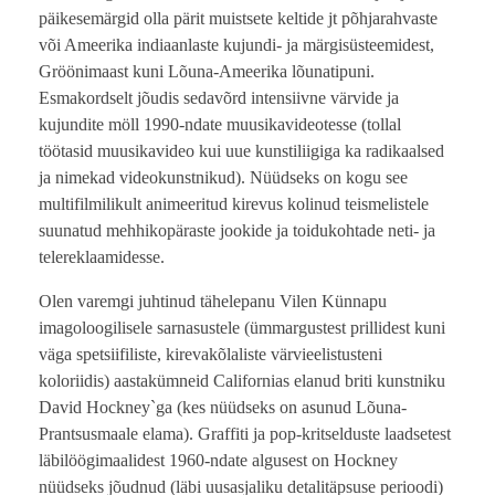
päikesemärgid olla pärit muistsete keltide jt põhjarahvaste
või Ameerika indiaanlaste kujundi- ja märgisüsteemidest,
Gröönimaast kuni Lõuna-Ameerika lõunatipuni.
Esmakordselt jõudis sedavõrd intensiivne värvide ja
kujundite möll 1990-ndate muusikavideotesse (tollal
töötasid muusikavideo kui uue kunstiliigiga ka radikaalsed
ja nimekad videokunstnikud). Nüüdseks on kogu see
multifilmilikult animeeritud kirevus kolinud teismelistele
suunatud mehhikopäraste jookide ja toidukohtade neti- ja
telereklaamidesse.
Olen varemgi juhtinud tähelepanu Vilen Künnapu
imagoloogilisele sarnasustele (ümmargustest prillidest kuni
väga spetsiifiliste, kirevakõlaliste värvieelistusteni
koloriidis) aastakümneid Californias elanud briti kunstniku
David Hockney`ga (kes nüüdseks on asunud Lõuna-
Prantsusmaale elama). Graffiti ja pop-kritselduste laadsetest
läbilöögimaalidest 1960-ndate algusest on Hockney
nüüdseks jõudnud (läbi uusasjaliku detalitäpsuse perioodi)