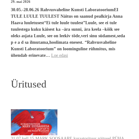
29. mai 2026
30.05.-28.06.26 Rahvusvaheline Kunsti LaboratooriumEI
TULE LUULE TUULEST Näitus on saanud pealkirja Anna
Haava luuletusest“Ei tule luule tuulest”Luule, see ei tule
tuulestega kuku käisest ka –ära sunni, ära keela –kõik see
oleks asjata Luule, see on leekiv tõde,veri sinu südamest,seda
p e a d sa ilmutama,hoolimata enesest. “Rahvusvaheline
Kunsti Laboratoorium” on loominguline rühmitus, mis
ühendab erinevate…
Loe edasi
Üritused
31.07 kell 15 MARK SOOSAARE kuraatorituur näitusel PÜHA