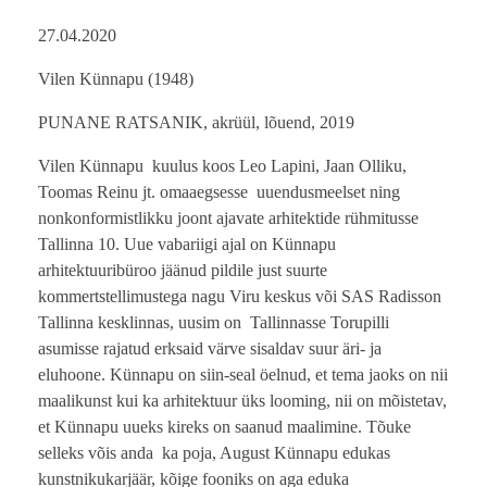
27.04.2020
Vilen Künnapu (1948)
PUNANE RATSANIK, akrüül, lõuend, 2019
Vilen Künnapu kuulus koos Leo Lapini, Jaan Olliku,
Toomas Reinu jt. omaaegsesse uuendusmeelset ning
nonkonformistlikku joont ajavate arhitektide rühmitusse
Tallinna 10. Uue vabariigi ajal on Künnapu
arhitektuuribüroo jäänud pildile just suurte
kommertstellimustega nagu Viru keskus või SAS Radisson
Tallinna kesklinnas, uusim on Tallinnasse Torupilli
asumisse rajatud erksaid värve sisaldav suur äri- ja
eluhoone. Künnapu on siin-seal öelnud, et tema jaoks on nii
maalikunst kui ka arhitektuur üks looming, nii on mõistetav,
et Künnapu uueks kireks on saanud maalimine. Tõuke
selleks võis anda ka poja, August Künnapu edukas
kunstnikukarjäär, kõige fooniks on aga eduka