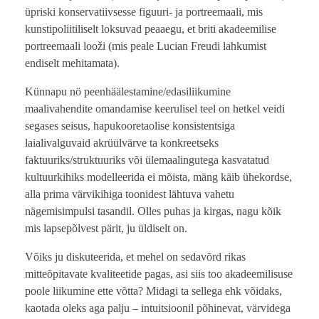
üpriski konservatiivsesse figuuri- ja portreemaali, mis
kunstipoliitiliselt loksuvad peaaegu, et briti akadeemilise
portreemaali looži (mis peale Lucian Freudi lahkumist
endiselt mehitamata).
Künnapu nö peenhäälestamine/edasiliikumine
maalivahendite omandamise keerulisel teel on hetkel veidi
segases seisus, hapukooretaolise konsistentsiga
laialivalguvaid akrüülvärve ta konkreetseks
faktuuriks/struktuuriks või ülemaalingutega kasvatatud
kultuurkihiks modelleerida ei mõista, mäng käib ühekordse,
alla prima värvikihiga toonidest lähtuva vahetu
nägemisimpulsi tasandil. Olles puhas ja kirgas, nagu kõik
mis lapsepõlvest pärit, ju üldiselt on.
Võiks ju diskuteerida, et mehel on sedavõrd rikas
mitteõpitavate kvaliteetide pagas, asi siis too akadeemilisuse
poole liikumine ette võtta? Midagi ta sellega ehk võidaks,
kaotada oleks aga palju – intuitsioonil põhinevat, värvidega