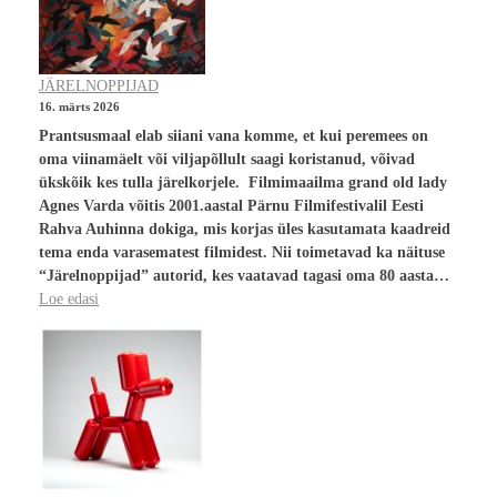
JÄRELNOPPIJAD
16. märts 2026
Prantsusmaal elab siiani vana komme, et kui peremees on
oma viinamäelt või viljapõllult saagi koristanud, võivad
ükskõik kes tulla järelkorjele. Filmimaailma grand old lady
Agnes Varda võitis 2001.aastal Pärnu Filmifestivalil Eesti
Rahva Auhinna dokiga, mis korjas üles kasutamata kaadreid
tema enda varasematest filmidest. Nii toimetavad ka näituse
“Järelnoppijad” autorid, kes vaatavad tagasi oma 80 aasta…
Loe edasi