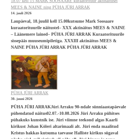
18.07 kell 15 MARK SOOSAARE kuraatorituur aktinäitusel
MEES & NAINE ning PÜHA JÜRI ARRAK
14. juuli 2026
Laupäeval, 18.juulil kell 15.00kutsume Mark Soosaare
kuraatorituurile näitustel– XXX aktinäitus MEES & NAINE
– Läänemere lained– PÜHA JÜRI ARRAK Kuraatorituurile
sissepääs muuseumipiletiga. XXXIII aktinäitus MEES &
NAINE PÜHA JÜRI ARRAK PÜHA JÜRI ARRAK
PÜHA JÜRI ARRAK
30. juuni 2026
PÜHA JÜRI ARRAKJüri Arraku 90-ndale sünniaastapäevale
pühendatud näitus02.07.-10.08.2026 Jüri Arraku pühitses
pühakuks kunstnik ise. Jüri viimne teekond algas Kaarli
kirikust Johan Köleri altarimaali alt. Jüri enda maalitud
Kristus hakkas kutsuma taevasse Halliste kirikus sügaval