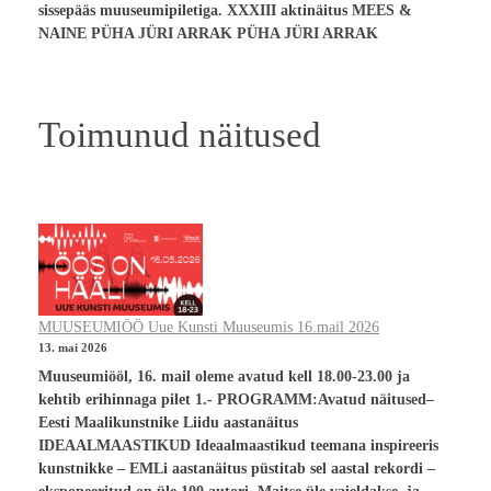
sissepääs muuseumipiletiga. XXXIII aktinäitus MEES &
NAINE PÜHA JÜRI ARRAK PÜHA JÜRI ARRAK
Toimunud näitused
MUUSEUMIÖÖ Uue Kunsti Muuseumis 16.mail 2026
13. mai 2026
Muuseumiööl, 16. mail oleme avatud kell 18.00-23.00 ja
kehtib erihinnaga pilet 1.- PROGRAMM:Avatud näitused–
Eesti Maalikunstnike Liidu aastanäitus
IDEAALMAASTIKUD Ideaalmaastikud teemana inspireeris
kunstnikke – EMLi aastanäitus püstitab sel aastal rekordi –