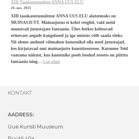
XIII Taaskasutusnäitus ANNA UUS ELU
24. nov. 2025
XIII taaskasutusnäituse ANNA UUS ELU alateemaks on
MUINASJUTT. Muinasjutus ei kehti reeglid, vaid meid
suunavad jutustajate fantaasia. Ühes hetkes kohtuvad
erinevate aegade kangelased ja iga unistus võib saada tõeks.
Nii oleme andnud võimaluse kunstnikel olla need jutustajad,
kes kirjutavad omi muinasjutte kunstiteostesse. Kutsume Teid
vaatama näitust, kus kunstnike poolt loodud teostes on piiritu
fantaasia ning…
Loe edasi
KONTAKT
AADRESS:
Uue Kunsti Muuseum
Rüütli 40a