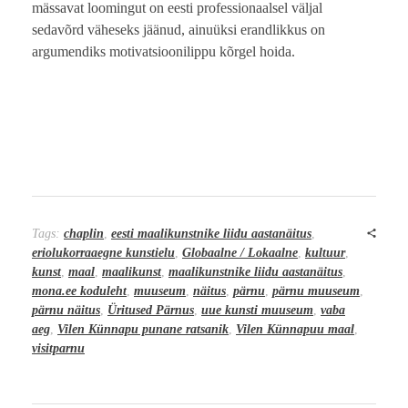
mässavat loomingut on eesti professionaalsel väljal
sedavõrd väheseks jäänud, ainuüksi erandlikkus on
argumendiks motivatsioonilippu kõrgel hoida.
Tags:
chaplin
,
eesti maalikunstnike liidu aastanäitus
,
eriolukorraaegne kunstielu
,
Globaalne / Lokaalne
,
kultuur
,
kunst
,
maal
,
maalikunst
,
maalikunstnike liidu aastanäitus
,
mona.ee koduleht
,
muuseum
,
näitus
,
pärnu
,
pärnu muuseum
,
pärnu näitus
,
Üritused Pärnus
,
uue kunsti muuseum
,
vaba
aeg
,
Vilen Künnapu punane ratsanik
,
Vilen Künnapuu maal
,
visitparnu