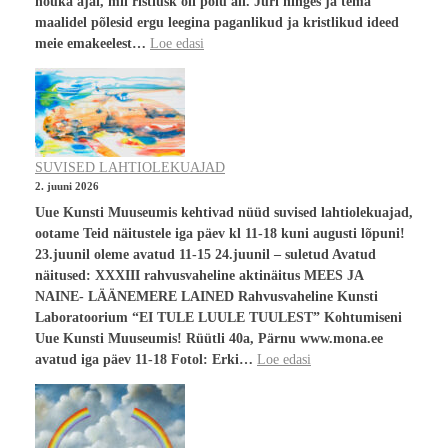
nõuka ajal, mil ristiusk oli põlu all. Jüri hinges ja tema
maalidel põlesid ergu leegina paganlikud ja kristlikud ideed
meie emakeelest…
Loe edasi
SUVISED LAHTIOLEKUAJAD
2. juuni 2026
Uue Kunsti Muuseumis kehtivad nüüd suvised lahtiolekuajad,
ootame Teid näitustele iga päev kl 11-18 kuni augusti lõpuni!
23.juunil oleme avatud 11-15 24.juunil – suletud Avatud
näitused: XXXIII rahvusvaheline aktinäitus MEES JA
NAINE- LÄÄNEMERE LAINED Rahvusvaheline Kunsti
Laboratoorium “EI TULE LUULE TUULEST” Kohtumiseni
Uue Kunsti Muuseumis! Rüütli 40a, Pärnu www.mona.ee
avatud iga päev 11-18 Fotol: Erki…
Loe edasi