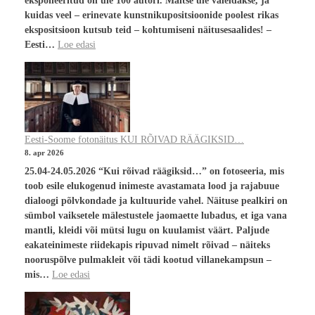
eksponeeritud on üle 100 autori. Maitse üle vaieldakse, ja
kuidas veel – erinevate kunstnikupositsioonide poolest rikas
ekspositsioon kutsub teid – kohtumiseni näitusesaalides! –
Eesti…
Loe edasi
Eesti-Soome fotonäitus KUI RÕIVAD RÄÄGIKSID…
8. apr 2026
25.04-24.05.2026 “Kui rõivad räägiksid…” on fotoseeria, mis
toob esile elukogenud inimeste avastamata lood ja rajabuue
dialoogi põlvkondade ja kultuuride vahel. Näituse pealkiri on
sümbol vaiksetele mälestustele jaomaette lubadus, et iga vana
mantli, kleidi või mütsi lugu on kuulamist väärt. Paljude
eakateinimeste riidekapis ripuvad nimelt rõivad – näiteks
nooruspõlve pulmakleit või tädi kootud villanekampsun –
mis…
Loe edasi