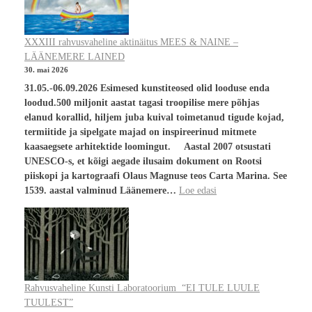
XXXIII rahvusvaheline aktinäitus MEES & NAINE –
LÄÄNEMERE LAINED
30. mai 2026
31.05.-06.09.2026 Esimesed kunstiteosed olid looduse enda
loodud.500 miljonit aastat tagasi troopilise mere põhjas
elanud korallid, hiljem juba kuival toimetanud tigude kojad,
termiitide ja sipelgate majad on inspireerinud mitmete
kaasaegsete arhitektide loomingut. Aastal 2007 otsustati
UNESCO-s, et kõigi aegade ilusaim dokument on Rootsi
piiskopi ja kartograafi Olaus Magnuse teos Carta Marina. See
1539. aastal valminud Läänemere…
Loe edasi
Rahvusvaheline Kunsti Laboratoorium “EI TULE LUULE
TUULEST”