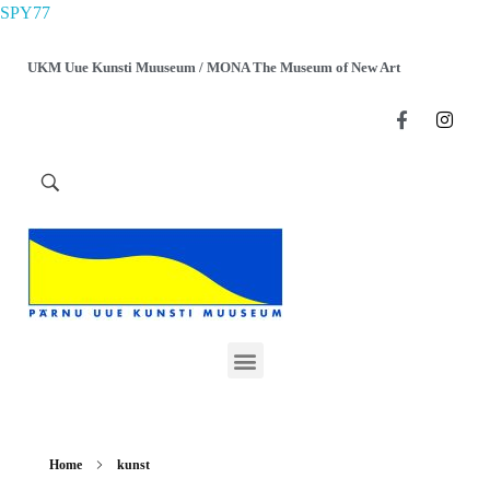
SPY77
UKM Uue Kunsti Muuseum / MONA The Museum of New Art
Home
kunst