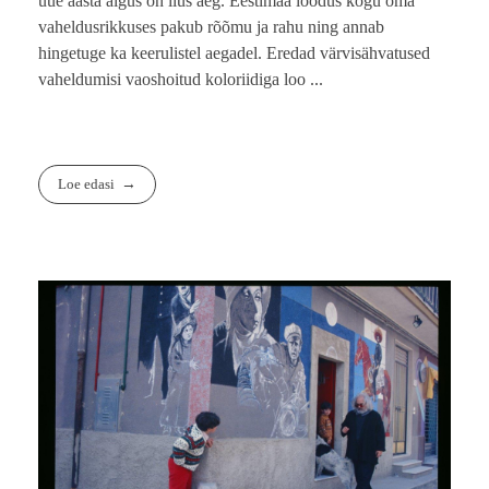
uue aasta algus on ilus aeg. Eestimaa loodus kogu oma
vaheldusrikkuses pakub rõõmu ja rahu ning annab
hingetuge ka keerulistel aegadel. Eredad värvisähvatused
vaheldumisi vaoshoitud koloriidiga loo ...
Loe edasi