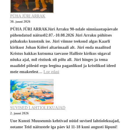
PÜHA JÜRI ARRAK
30. juuni 2026
PÜHA JÜRI ARRAKJüri Arraku 90-ndale sünniaastapäevale
pühendatud näitus02.07.-10.08.2026 Jüri Arraku pühitses
pühakuks kunstnik ise. Jüri viimne teekond algas Kaarli
kirikust Johan Köleri altarimaali alt. Jüri enda maalitud
Kristus hakkas kutsuma taevasse Halliste kirikus sügaval
nõuka ajal, mil ristiusk oli põlu all. Jüri hinges ja tema
maalidel põlesid ergu leegina paganlikud ja kristlikud ideed
meie emakeelest…
Loe edasi
SUVISED LAHTIOLEKUAJAD
2. juuni 2026
Uue Kunsti Muuseumis kehtivad nüüd suvised lahtiolekuajad,
ootame Teid näitustele iga päev kl 11-18 kuni augusti lõpuni!