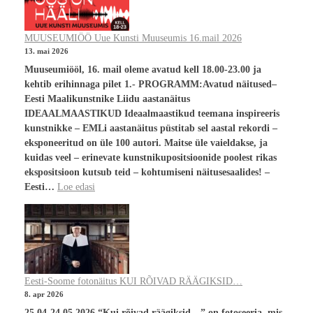
MUUSEUMIÖÖ Uue Kunsti Muuseumis 16.mail 2026
13. mai 2026
Muuseumiööl, 16. mail oleme avatud kell 18.00-23.00 ja
kehtib erihinnaga pilet 1.- PROGRAMM:Avatud näitused–
Eesti Maalikunstnike Liidu aastanäitus
IDEAALMAASTIKUD Ideaalmaastikud teemana inspireeris
kunstnikke – EMLi aastanäitus püstitab sel aastal rekordi –
eksponeeritud on üle 100 autori. Maitse üle vaieldakse, ja
kuidas veel – erinevate kunstnikupositsioonide poolest rikas
ekspositsioon kutsub teid – kohtumiseni näitusesaalides! –
Eesti…
Loe edasi
Eesti-Soome fotonäitus KUI RÕIVAD RÄÄGIKSID…
8. apr 2026
25.04-24.05.2026 “Kui rõivad räägiksid…” on fotoseeria, mis