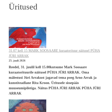
Üritused
31.07 kell 15 MARK SOOSAARE kuraatorituur näitusel PÜHA
JÜRI ARRAK
25. juuli 2026
Reedel, 31. juulil kell 15.00kutsume Mark Soosaare
kuraatorituurile näitusel PÜHA JÜRI ARRAK. Oma
mälestusi Jüri Arrakust jagavad tema poeg Arno Arrak ja
kunstiteadlane Rita Kroon. Üritusele sissepääs
muuseumipiletiga. Näitus PÜHA JÜRI ARRAK PÜHA JÜRI
ARRAK