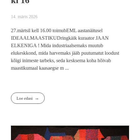
kl 16
14. märts 2026
27.märtsil kell 16.00 toimubEML aastanäitusel
IDEAALMAASTIKUDringkäik kuraator JAAN
ELKENIGA ! Mida industriaalsemaks muutub
elukeskkond, mida harvemaks jääb puutumatut loodust
kõigi inimeste tarbeks, seda kesksema koha hõivab
maastikumaal kaasaegse m ...
Loe edasi