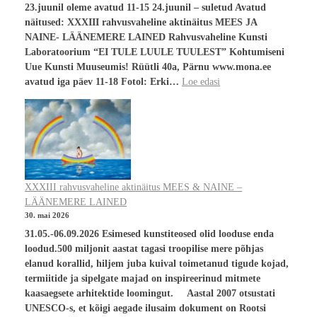
23.juunil oleme avatud 11-15 24.juunil – suletud Avatud
näitused: XXXIII rahvusvaheline aktinäitus MEES JA
NAINE- LÄÄNEMERE LAINED Rahvusvaheline Kunsti
Laboratoorium “EI TULE LUULE TUULEST” Kohtumiseni
Uue Kunsti Muuseumis! Rüütli 40a, Pärnu www.mona.ee
avatud iga päev 11-18 Fotol: Erki…
Loe edasi
XXXIII rahvusvaheline aktinäitus MEES & NAINE –
LÄÄNEMERE LAINED
30. mai 2026
31.05.-06.09.2026 Esimesed kunstiteosed olid looduse enda
loodud.500 miljonit aastat tagasi troopilise mere põhjas
elanud korallid, hiljem juba kuival toimetanud tigude kojad,
termiitide ja sipelgate majad on inspireerinud mitmete
kaasaegsete arhitektide loomingut. Aastal 2007 otsustati
UNESCO-s, et kõigi aegade ilusaim dokument on Rootsi