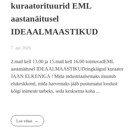
kuraatorituurid EML
aastanäitusel
IDEAALMAASTIKUD
7. apr 2026
2.mail kell 13.00 ja 15.mail kell 16.00 toimuvadEML
aastanäitusel IDEAALMAASTIKUDringkäigud kuraator
JAAN ELKENIGA ! Mida industriaalsemaks muutub
elukeskkond, mida harvemaks jääb puutumatut loodust
kõigi inimeste tarbeks, seda kesksema koha ...
Loe edasi