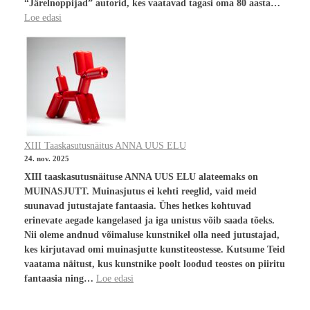
“Järelnoppijad” autorid, kes vaatavad tagasi oma 80 aasta…
Loe edasi
XIII Taaskasutusnäitus ANNA UUS ELU
24. nov. 2025
XIII taaskasutusnäituse ANNA UUS ELU alateemaks on
MUINASJUTT. Muinasjutus ei kehti reeglid, vaid meid
suunavad jutustajate fantaasia. Ühes hetkes kohtuvad
erinevate aegade kangelased ja iga unistus võib saada tõeks.
Nii oleme andnud võimaluse kunstnikel olla need jutustajad,
kes kirjutavad omi muinasjutte kunstiteostesse. Kutsume Teid
vaatama näitust, kus kunstnike poolt loodud teostes on piiritu
fantaasia ning…
Loe edasi