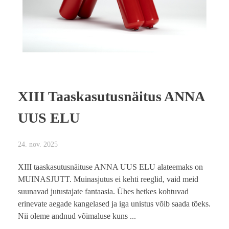
XIII Taaskasutusnäitus ANNA
UUS ELU
24. nov. 2025
XIII taaskasutusnäituse ANNA UUS ELU alateemaks on
MUINASJUTT. Muinasjutus ei kehti reeglid, vaid meid
suunavad jutustajate fantaasia. Ühes hetkes kohtuvad
erinevate aegade kangelased ja iga unistus võib saada tõeks.
Nii oleme andnud võimaluse kuns ...