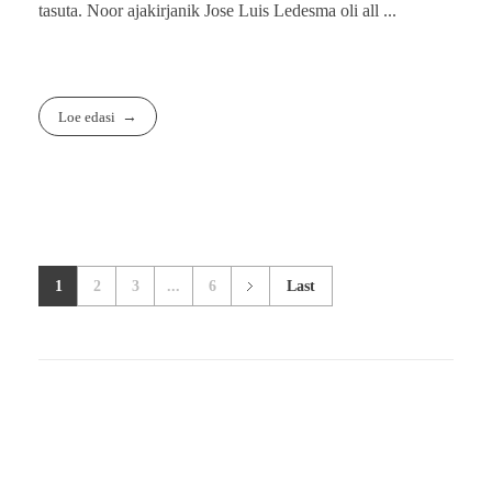
tasuta. Noor ajakirjanik Jose Luis Ledesma oli all ...
Loe edasi
1
2
3
...
6
Last