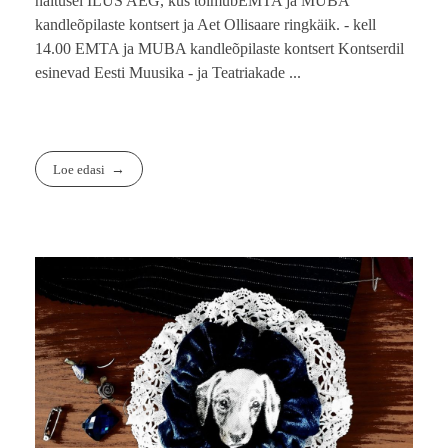
näitusel ILUS AEG, kus toimubEMTA ja MUBA
kandleõpilaste kontsert ja Aet Ollisaare ringkäik. - kell
14.00 EMTA ja MUBA kandleõpilaste kontsert Kontserdil
esinevad Eesti Muusika - ja Teatriakade ...
Loe edasi