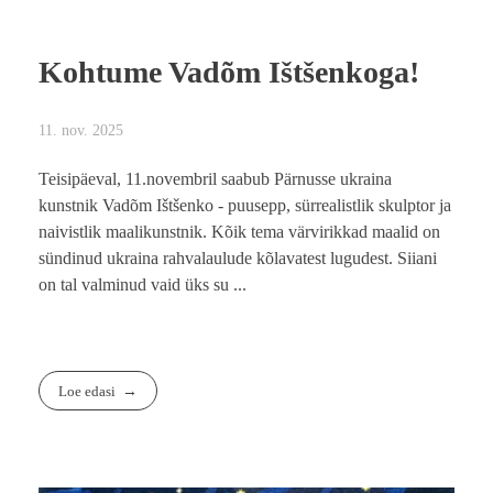
Kohtume Vadõm Ištšenkoga!
11. nov. 2025
Teisipäeval, 11.novembril saabub Pärnusse ukraina
kunstnik Vadõm Ištšenko - puusepp, sürrealistlik skulptor ja
naivistlik maalikunstnik. Kõik tema värvirikkad maalid on
sündinud ukraina rahvalaulude kõlavatest lugudest. Siiani
on tal valminud vaid üks su ...
Loe edasi