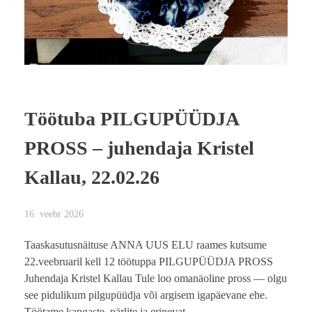
Töötuba PILGUPÜÜDJA
PROSS – juhendaja Kristel
Kallau, 22.02.26
16. veebr 2026
Taaskasutusnäituse ANNA UUS ELU raames kutsume
22.veebruaril kell 12 töötuppa PILGUPÜÜDJA PROSS
Juhendaja Kristel Kallau Tule loo omanäoline pross — olgu
see pidulikum pilgupüüdja või argisem igapäevane ehe.
Töötame kangaste, pärlite ja erinevat ...