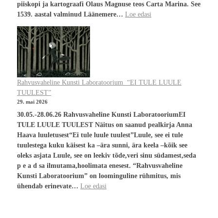
piiskopi ja kartograafi Olaus Magnuse teos Carta Marina. See
1539. aastal valminud Läänemere…
Loe edasi
Rahvusvaheline Kunsti Laboratoorium “EI TULE LUULE
TUULEST”
29. mai 2026
30.05.-28.06.26 Rahvusvaheline Kunsti LaboratooriumEI
TULE LUULE TUULEST Näitus on saanud pealkirja Anna
Haava luuletusest“Ei tule luule tuulest”Luule, see ei tule
tuulestega kuku käisest ka –ära sunni, ära keela –kõik see
oleks asjata Luule, see on leekiv tõde,veri sinu südamest,seda
p e a d sa ilmutama,hoolimata enesest. “Rahvusvaheline
Kunsti Laboratoorium” on loominguline rühmitus, mis
ühendab erinevate…
Loe edasi