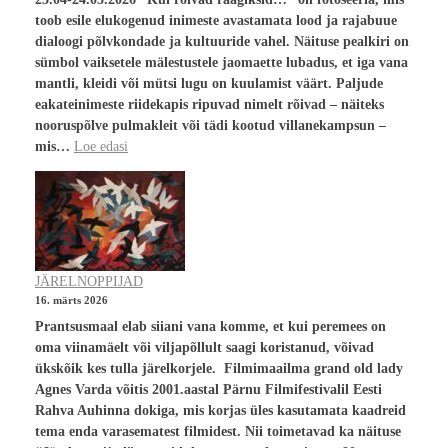
toob esile elukogenud inimeste avastamata lood ja rajabuue
dialoogi põlvkondade ja kultuuride vahel. Näituse pealkiri on
sümbol vaiksetele mälestustele jaomaette lubadus, et iga vana
mantli, kleidi või mütsi lugu on kuulamist väärt. Paljude
eakateinimeste riidekapis ripuvad nimelt rõivad – näiteks
nooruspõlve pulmakleit või tädi kootud villanekampsun –
mis…
Loe edasi
JÄRELNOPPIJAD
16. märts 2026
Prantsusmaal elab siiani vana komme, et kui peremees on
oma viinamäelt või viljapõllult saagi koristanud, võivad
ükskõik kes tulla järelkorjele. Filmimaailma grand old lady
Agnes Varda võitis 2001.aastal Pärnu Filmifestivalil Eesti
Rahva Auhinna dokiga, mis korjas üles kasutamata kaadreid
tema enda varasematest filmidest. Nii toimetavad ka näituse