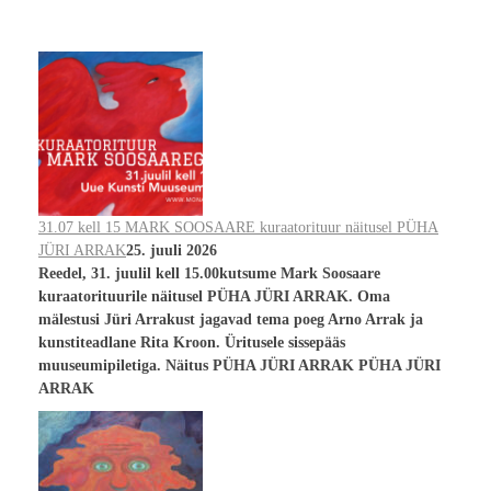
31.07 kell 15 MARK SOOSAARE kuraatorituur näitusel PÜHA
JÜRI ARRAK
25. juuli 2026
Reedel, 31. juulil kell 15.00kutsume Mark Soosaare
kuraatorituurile näitusel PÜHA JÜRI ARRAK. Oma
mälestusi Jüri Arrakust jagavad tema poeg Arno Arrak ja
kunstiteadlane Rita Kroon. Üritusele sissepääs
muuseumipiletiga. Näitus PÜHA JÜRI ARRAK PÜHA JÜRI
ARRAK