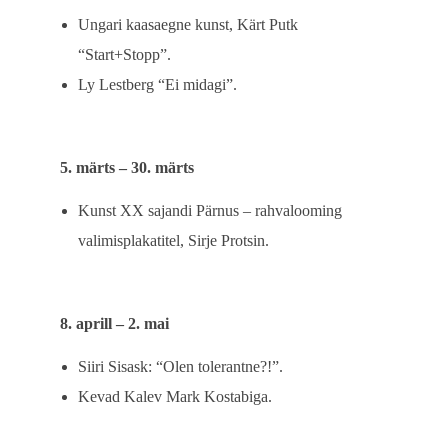
Ungari kaasaegne kunst, Kärt Putk
“Start+Stopp”.
Ly Lestberg “Ei midagi”.
5. märts – 30. märts
Kunst XX sajandi Pärnus – rahvalooming
valimisplakatitel, Sirje Protsin.
8. aprill – 2. mai
Siiri Sisask: “Olen tolerantne?!”.
Kevad Kalev Mark Kostabiga.