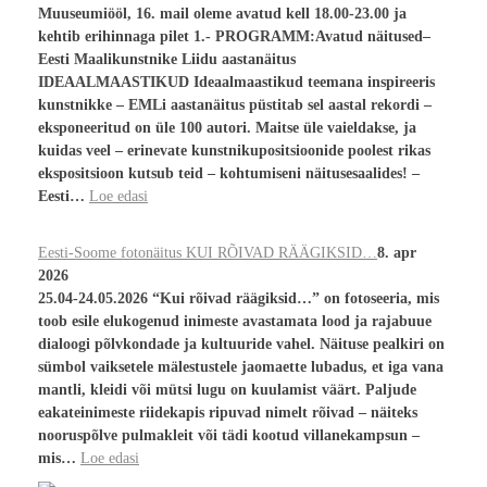
Muuseumiööl, 16. mail oleme avatud kell 18.00-23.00 ja
kehtib erihinnaga pilet 1.- PROGRAMM:Avatud näitused–
Eesti Maalikunstnike Liidu aastanäitus
IDEAALMAASTIKUD Ideaalmaastikud teemana inspireeris
kunstnikke – EMLi aastanäitus püstitab sel aastal rekordi –
eksponeeritud on üle 100 autori. Maitse üle vaieldakse, ja
kuidas veel – erinevate kunstnikupositsioonide poolest rikas
ekspositsioon kutsub teid – kohtumiseni näitusesaalides! –
Eesti…
Loe edasi
Eesti-Soome fotonäitus KUI RÕIVAD RÄÄGIKSID…
8. apr
2026
25.04-24.05.2026 “Kui rõivad räägiksid…” on fotoseeria, mis
toob esile elukogenud inimeste avastamata lood ja rajabuue
dialoogi põlvkondade ja kultuuride vahel. Näituse pealkiri on
sümbol vaiksetele mälestustele jaomaette lubadus, et iga vana
mantli, kleidi või mütsi lugu on kuulamist väärt. Paljude
eakateinimeste riidekapis ripuvad nimelt rõivad – näiteks
nooruspõlve pulmakleit või tädi kootud villanekampsun –
mis…
Loe edasi