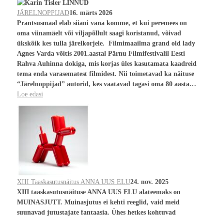
JÄRELNOPPIJAD
16. märts 2026
Prantsusmaal elab siiani vana komme, et kui peremees on
oma viinamäelt või viljapõllult saagi koristanud, võivad
ükskõik kes tulla järelkorjele. Filmimaailma grand old lady
Agnes Varda võitis 2001.aastal Pärnu Filmifestivalil Eesti
Rahva Auhinna dokiga, mis korjas üles kasutamata kaadreid
tema enda varasematest filmidest. Nii toimetavad ka näituse
“Järelnoppijad” autorid, kes vaatavad tagasi oma 80 aasta…
Loe edasi
XIII Taaskasutusnäitus ANNA UUS ELU
24. nov. 2025
XIII taaskasutusnäituse ANNA UUS ELU alateemaks on
MUINASJUTT. Muinasjutus ei kehti reeglid, vaid meid
suunavad jutustajate fantaasia. Ühes hetkes kohtuvad