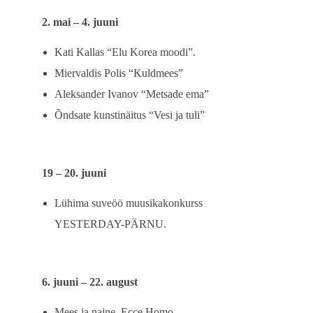
2. mai – 4. juuni
Kati Kallas “Elu Korea moodi”.
Miervaldis Polis “Kuldmees”
Aleksander Ivanov “Metsade ema”
Õndsate kunstinäitus “Vesi ja tuli”
19 – 20. juuni
Lühima suveöö muusikakonkurss
YESTERDAY-PÄRNU.
6. juuni – 22. august
Mees ja naine. Ecce Homo.