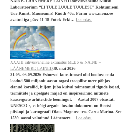
NAINE- LÄÄNEMERE LAINED Rahvusvaheline Kunsti
Laboratoorium “EI TULE LUULE TUULEST” Kohtumiseni
Uue Kunsti Muuseumis! Rüütli 40a, Pärnu www.mona.ee
avatud iga päev 11-18 Fotol: Erki…
Loe edasi
XXXIII rahvusvaheline aktinäitus MEES & NAINE –
LÄÄNEMERE LAINED
30. mai 2026
31.05.-06.09.2026 Esimesed kunstiteosed olid looduse enda
loodud.500 miljonit aastat tagasi troopilise mere põhjas
elanud korallid, hiljem juba kuival toimetanud tigude kojad,
termiitide ja sipelgate majad on inspireerinud mitmete
kaasaegsete arhitektide loomingut. Aastal 2007 otsustati
UNESCO-s, et kõigi aegade ilusaim dokument on Rootsi
piiskopi ja kartograafi Olaus Magnuse teos Carta Marina. See
1539. aastal valminud Läänemere…
Loe edasi