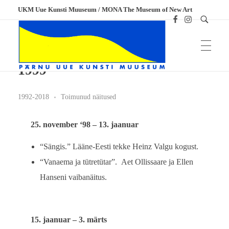
UKM Uue Kunsti Muuseum / MONA The Museum of New Art
1999
1992-2018
Toimunud näitused
UKM
Uue Kunsti Muuseum
25. november ‘98 – 13. jaanuar
“Sängis.” Lääne-Eesti tekke Heinz Valgu kogust.
“Vanaema ja tütretütar”. Aet Ollissaare ja Ellen
Hanseni vaibanäitus.
15. jaanuar – 3. märts