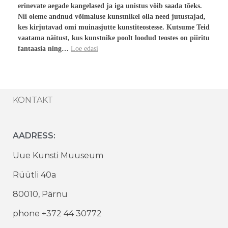
erinevate aegade kangelased ja iga unistus võib saada tõeks.
Nii oleme andnud võimaluse kunstnikel olla need jutustajad,
kes kirjutavad omi muinasjutte kunstiteostesse. Kutsume Teid
vaatama näitust, kus kunstnike poolt loodud teostes on piiritu
fantaasia ning…
Loe edasi
KONTAKT
AADRESS:
Uue Kunsti Muuseum
Rüütli 40a
80010, Pärnu
phone +372 44 30772