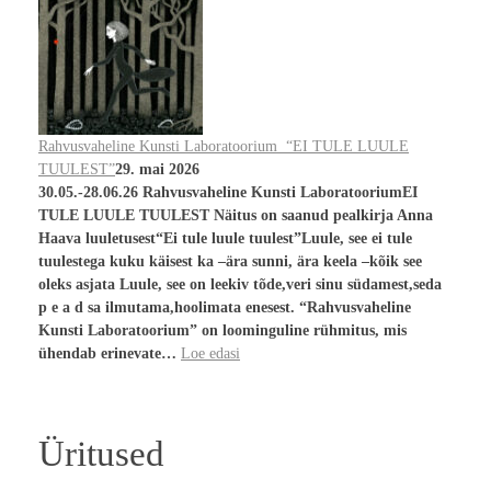
Rahvusvaheline Kunsti Laboratoorium “EI TULE LUULE
TUULEST”
29. mai 2026
30.05.-28.06.26 Rahvusvaheline Kunsti LaboratooriumEI
TULE LUULE TUULEST Näitus on saanud pealkirja Anna
Haava luuletusest“Ei tule luule tuulest”Luule, see ei tule
tuulestega kuku käisest ka –ära sunni, ära keela –kõik see
oleks asjata Luule, see on leekiv tõde,veri sinu südamest,seda
p e a d sa ilmutama,hoolimata enesest. “Rahvusvaheline
Kunsti Laboratoorium” on loominguline rühmitus, mis
ühendab erinevate…
Loe edasi
Üritused