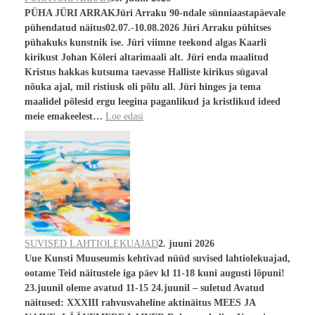
PÜHA JÜRI ARRAKJüri Arraku 90-ndale sünniaastapäevale
pühendatud näitus02.07.-10.08.2026 Jüri Arraku pühitses
pühakuks kunstnik ise. Jüri viimne teekond algas Kaarli
kirikust Johan Köleri altarimaali alt. Jüri enda maalitud
Kristus hakkas kutsuma taevasse Halliste kirikus sügaval
nõuka ajal, mil ristiusk oli põlu all. Jüri hinges ja tema
maalidel põlesid ergu leegina paganlikud ja kristlikud ideed
meie emakeelest…
Loe edasi
SUVISED LAHTIOLEKUAJAD
2. juuni 2026
Uue Kunsti Muuseumis kehtivad nüüd suvised lahtiolekuajad,
ootame Teid näitustele iga päev kl 11-18 kuni augusti lõpuni!
23.juunil oleme avatud 11-15 24.juunil – suletud Avatud
näitused: XXXIII rahvusvaheline aktinäitus MEES JA