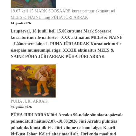
18.07 kell 15 MARK SOOSAARE kuraatorituur aktinäitusel
MEES & NAINE ning PÜHA JÜRI ARRAK
14. juuli 2026
Laupäeval, 18.juulil kell 15.00kutsume Mark Soosaare
kuraatorituurile näitustel– XXX aktinäitus MEES & NAINE
– Läänemere lained– PÜHA JÜRI ARRAK Kuraatorituurile
sissepääs muuseumipiletiga. XXXIII aktinäitus MEES &
NAINE PÜHA JÜRI ARRAK PÜHA JÜRI ARRAK
PÜHA JÜRI ARRAK
30. juuni 2026
PÜHA JÜRI ARRAKJüri Arraku 90-ndale sünniaastapäevale
pühendatud näitus02.07.-10.08.2026 Jüri Arraku pühitses
pühakuks kunstnik ise. Jüri viimne teekond algas Kaarli
kirikust Johan Köleri altarimaali alt. Jüri enda maalitud