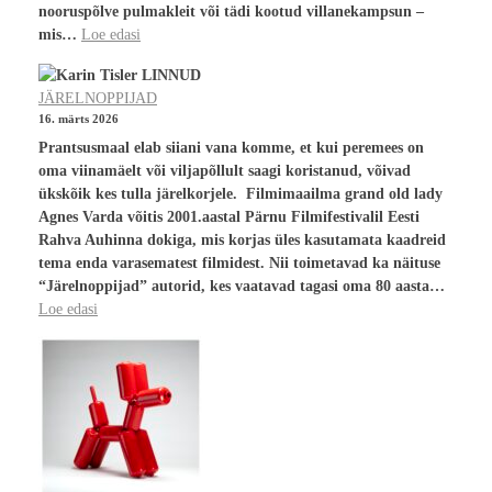
nooruspõlve pulmakleit või tädi kootud villanekampsun –
mis…
Loe edasi
JÄRELNOPPIJAD
16. märts 2026
Prantsusmaal elab siiani vana komme, et kui peremees on
oma viinamäelt või viljapõllult saagi koristanud, võivad
ükskõik kes tulla järelkorjele. Filmimaailma grand old lady
Agnes Varda võitis 2001.aastal Pärnu Filmifestivalil Eesti
Rahva Auhinna dokiga, mis korjas üles kasutamata kaadreid
tema enda varasematest filmidest. Nii toimetavad ka näituse
“Järelnoppijad” autorid, kes vaatavad tagasi oma 80 aasta…
Loe edasi