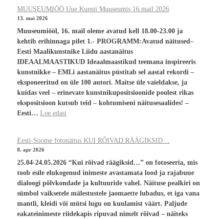
MUUSEUMIÖÖ Uue Kunsti Muuseumis 16.mail 2026
13. mai 2026
Muuseumiööl, 16. mail oleme avatud kell 18.00-23.00 ja
kehtib erihinnaga pilet 1.- PROGRAMM:Avatud näitused–
Eesti Maalikunstnike Liidu aastanäitus
IDEAALMAASTIKUD Ideaalmaastikud teemana inspireeris
kunstnikke – EMLi aastanäitus püstitab sel aastal rekordi –
eksponeeritud on üle 100 autori. Maitse üle vaieldakse, ja
kuidas veel – erinevate kunstnikupositsioonide poolest rikas
ekspositsioon kutsub teid – kohtumiseni näitusesaalides! –
Eesti…
Loe edasi
Eesti-Soome fotonäitus KUI RÕIVAD RÄÄGIKSID…
8. apr 2026
25.04-24.05.2026 “Kui rõivad räägiksid…” on fotoseeria, mis
toob esile elukogenud inimeste avastamata lood ja rajabuue
dialoogi põlvkondade ja kultuuride vahel. Näituse pealkiri on
sümbol vaiksetele mälestustele jaomaette lubadus, et iga vana
mantli, kleidi või mütsi lugu on kuulamist väärt. Paljude
eakateinimeste riidekapis ripuvad nimelt rõivad – näiteks