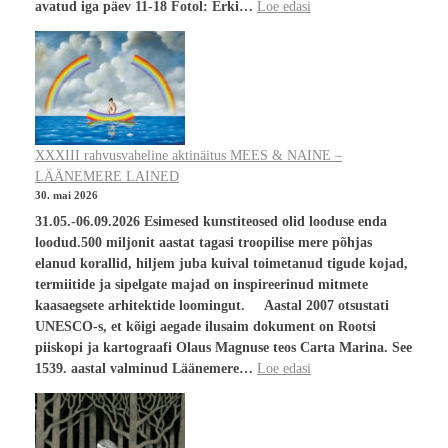
avatud iga päev 11-18 Fotol: Erki…
Loe edasi
XXXIII rahvusvaheline aktinäitus MEES & NAINE –
LÄÄNEMERE LAINED
30. mai 2026
31.05.-06.09.2026 Esimesed kunstiteosed olid looduse enda
loodud.500 miljonit aastat tagasi troopilise mere põhjas
elanud korallid, hiljem juba kuival toimetanud tigude kojad,
termiitide ja sipelgate majad on inspireerinud mitmete
kaasaegsete arhitektide loomingut. Aastal 2007 otsustati
UNESCO-s, et kõigi aegade ilusaim dokument on Rootsi
piiskopi ja kartograafi Olaus Magnuse teos Carta Marina. See
1539. aastal valminud Läänemere…
Loe edasi