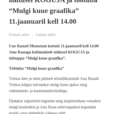
“Mulgi kuue graafika”
11.jaanuaril kell 14.00
Ürituste arhiiv
Uudiste arhiiv
Uue Kunsti Muuseum kutsub 11.jaanuaril kell 14.00
Anu Rauaga kohtumisele näitusel KOGUJA ja
töötuppa “Mulgi kuue graafika”.
Töötuba “Mulgi kuue graafika”
Töötoa idee ja nimi pärineb tekstiilikunstnik Anu Raualt.
Töötoa käigus tutvutakse mulgi kuue ajaloo ning
valmistamis- ja kaunistamisviisidega.
Õpitakse näpunööri tegemist ning inspireerituna vanadest
mulgi kuubedest ja Anu Raua nöörvaipadest kujundab
igaüks oma riidetükile väikese pildi.