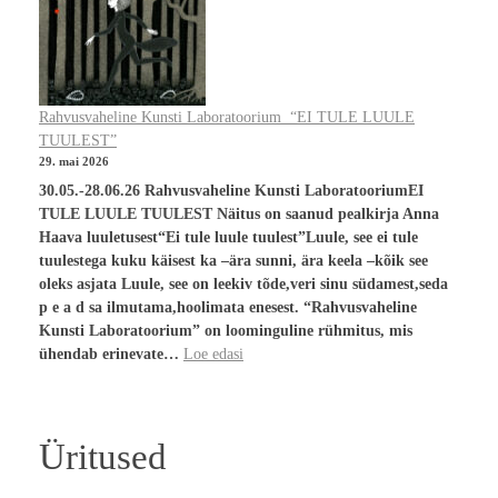
Rahvusvaheline Kunsti Laboratoorium “EI TULE LUULE
TUULEST”
29. mai 2026
30.05.-28.06.26 Rahvusvaheline Kunsti LaboratooriumEI
TULE LUULE TUULEST Näitus on saanud pealkirja Anna
Haava luuletusest“Ei tule luule tuulest”Luule, see ei tule
tuulestega kuku käisest ka –ära sunni, ära keela –kõik see
oleks asjata Luule, see on leekiv tõde,veri sinu südamest,seda
p e a d sa ilmutama,hoolimata enesest. “Rahvusvaheline
Kunsti Laboratoorium” on loominguline rühmitus, mis
ühendab erinevate…
Loe edasi
Üritused