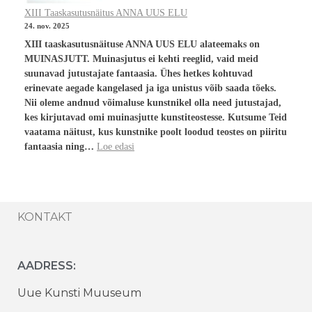
XIII Taaskasutusnäitus ANNA UUS ELU
24. nov. 2025
XIII taaskasutusnäituse ANNA UUS ELU alateemaks on
MUINASJUTT. Muinasjutus ei kehti reeglid, vaid meid
suunavad jutustajate fantaasia. Ühes hetkes kohtuvad
erinevate aegade kangelased ja iga unistus võib saada tõeks.
Nii oleme andnud võimaluse kunstnikel olla need jutustajad,
kes kirjutavad omi muinasjutte kunstiteostesse. Kutsume Teid
vaatama näitust, kus kunstnike poolt loodud teostes on piiritu
fantaasia ning…
Loe edasi
KONTAKT
AADRESS:
Uue Kunsti Muuseum