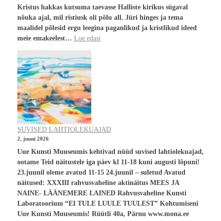
Kristus hakkas kutsuma taevasse Halliste kirikus sügaval
nõuka ajal, mil ristiusk oli põlu all. Jüri hinges ja tema
maalidel põlesid ergu leegina paganlikud ja kristlikud ideed
meie emakeelest…
Loe edasi
SUVISED LAHTIOLEKUAJAD
2. juuni 2026
Uue Kunsti Muuseumis kehtivad nüüd suvised lahtiolekuajad,
ootame Teid näitustele iga päev kl 11-18 kuni augusti lõpuni!
23.juunil oleme avatud 11-15 24.juunil – suletud Avatud
näitused: XXXIII rahvusvaheline aktinäitus MEES JA
NAINE- LÄÄNEMERE LAINED Rahvusvaheline Kunsti
Laboratoorium “EI TULE LUULE TUULEST” Kohtumiseni
Uue Kunsti Muuseumis! Rüütli 40a, Pärnu www.mona.ee