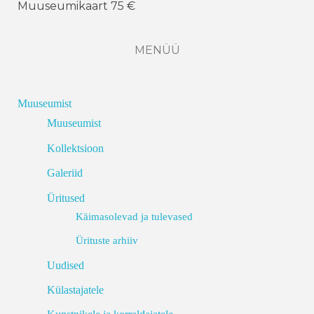
Muuseumikaart 75 €
MENÜÜ
Muuseumist
Muuseumist
Kollektsioon
Galeriid
Üritused
Käimasolevad ja tulevased
Ürituste arhiiv
Uudised
Külastajatele