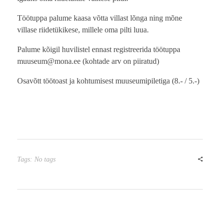
Töötuppa palume kaasa võtta villast lõnga ning mõne
villase riidetükikese, millele oma pilti luua.
Palume kõigil huvilistel ennast registreerida töötuppa
muuseum@mona.ee (kohtade arv on piiratud)
Osavõtt töötoast ja kohtumisest muuseumipiletiga (8.- / 5.-)
Tags: No tags